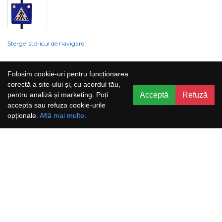
Șterge istoricul de navigare
Compania nu poate garanta și nu își poate asuma răspunderea că
Folosim cookie-uri pentru funcționarea
informațiile prezentate pe site sunt corecte, complete sau actualizate, iar
corectă a site-ului și, cu acordul tău,
serviciile oferite prin acest site sunt accesibile, neîntrerupte și fără erori.
Acceptă
Refuză
pentru analiză și marketing. Poți
Prețurile, ofertele, situația stocului, specificațiile și imaginile pot fi schimbate
accepta sau refuza cookie-urile
fără o notificare prealabilă.
opționale.
Află mai multe
.
Aboneaza-te la newsletter și nu rata
promoțiile noastre!
Abonează-te