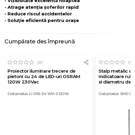
- Vizibilitate excelentă noaptea
- Atrage atenția șoferilor rapid
- Reduce riscul accidentelor
- Soluție eficientă pentru orașe
Cumpărate des împreună
(0)
(0)
Proiector iluminare trecere de
Stalp metalic de
pietoni cu 24 de LED-uri OSRAM
indicatoare ruti
120W 230Vac
si diametru de
Cod produs: LI 036-24-WH-S 120W
Cod produs: SMS-02