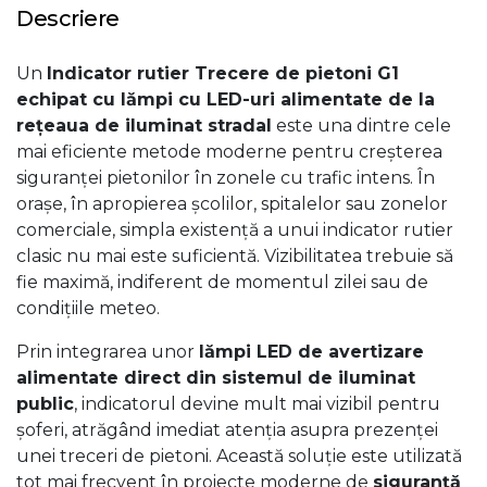
Descriere
Un
Indicator rutier Trecere de pietoni G1
echipat cu lămpi cu LED-uri alimentate de la
rețeaua de iluminat stradal
este una dintre cele
mai eficiente metode moderne pentru creșterea
siguranței pietonilor în zonele cu trafic intens. În
orașe, în apropierea școlilor, spitalelor sau zonelor
comerciale, simpla existență a unui indicator rutier
clasic nu mai este suficientă. Vizibilitatea trebuie să
fie maximă, indiferent de momentul zilei sau de
condițiile meteo.
Prin integrarea unor
lămpi LED de avertizare
alimentate direct din sistemul de iluminat
public
, indicatorul devine mult mai vizibil pentru
șoferi, atrăgând imediat atenția asupra prezenței
unei treceri de pietoni. Această soluție este utilizată
tot mai frecvent în proiecte moderne de
siguranță