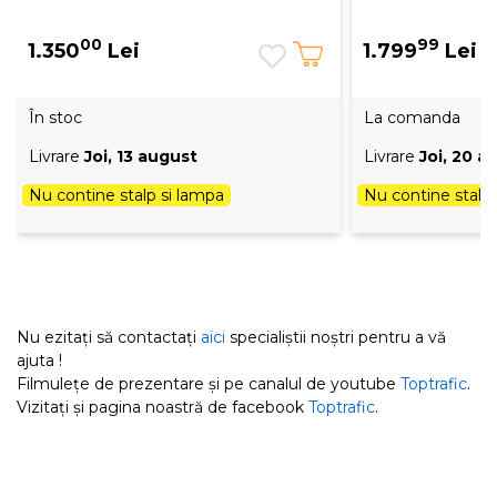
00
99
1.350
Lei
1.799
Lei
În stoc
La comanda
Livrare
Joi, 13 august
Livrare
Joi, 20 a
Nu contine stalp si lampa
Nu contine stalp 
Nu ezitați să contactați
aici
specialiștii noștri pentru a vă
ajuta !
Filmulețe de prezentare și pe canalul de youtube
Toptrafic
.
Vizitați și pagina noastră de facebook
Toptrafic
.