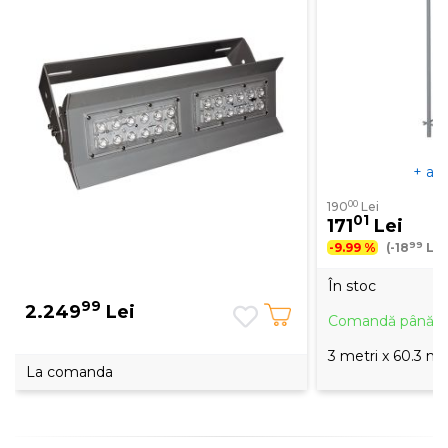
+ alt
00
190
Lei
01
171
Lei
99
-9.99 %
(-18
Lei
În stoc
99
2.249
Lei
Comandă până la 
3 metri x 60.3 
La comanda