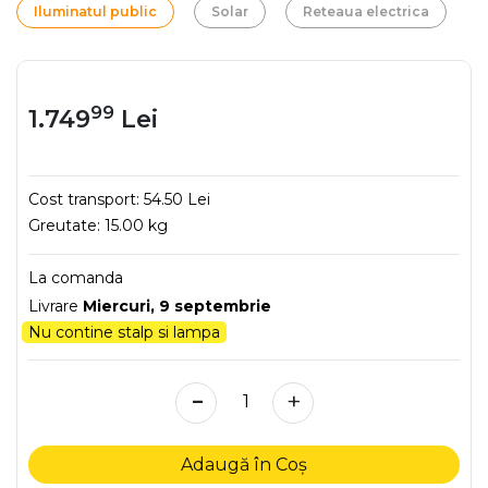
Iluminatul public
Solar
Reteaua electrica
99
1.749
Lei
Cost transport:
54.50 Lei
Greutate:
15.00 kg
La comanda
Livrare
Miercuri, 9 septembrie
Nu contine stalp si lampa
-
+
Adaugă în Coș