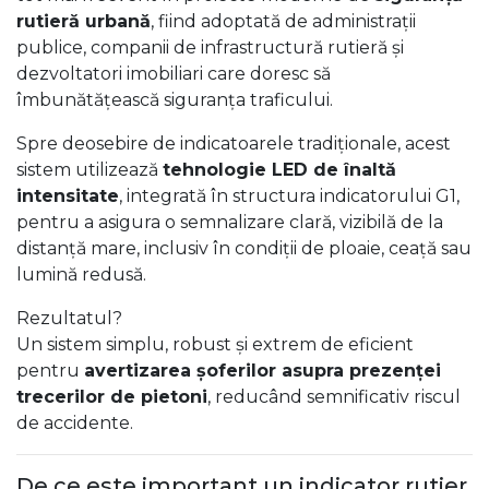
rutieră urbană
, fiind adoptată de administrații
publice, companii de infrastructură rutieră și
dezvoltatori imobiliari care doresc să
îmbunătățească siguranța traficului.
Spre deosebire de indicatoarele tradiționale, acest
sistem utilizează
tehnologie LED de înaltă
intensitate
, integrată în structura indicatorului G1,
pentru a asigura o semnalizare clară, vizibilă de la
distanță mare, inclusiv în condiții de ploaie, ceață sau
lumină redusă.
Rezultatul?
Un sistem simplu, robust și extrem de eficient
pentru
avertizarea șoferilor asupra prezenței
trecerilor de pietoni
, reducând semnificativ riscul
de accidente.
De ce este important un indicator rutier