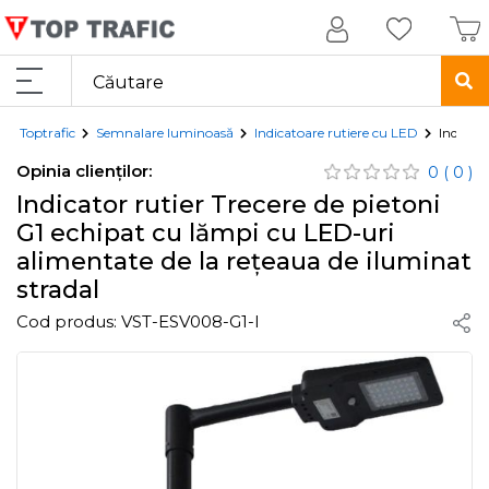
Toptrafic
Semnalare luminoasă
Indicatoare rutiere cu LED
Indicato
Opinia clienților:
0
( 0 )
Indicator rutier Trecere de pietoni
G1 echipat cu lămpi cu LED-uri
alimentate de la rețeaua de iluminat
stradal
Cod produs:
VST-ESV008-G1-I