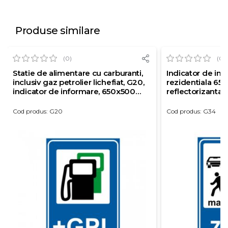
Produse similare
(0)
(0)
Statie de alimentare cu carburanti,
Indicator de in
inclusiv gaz petrolier lichefiat, G20,
rezidentiala 65
indicator de informare, 650x500
reflectorizanta c
mm, folie reflectorizanta clasa 1, otel
vopsit
Cod produs: G20
Cod produs: G34