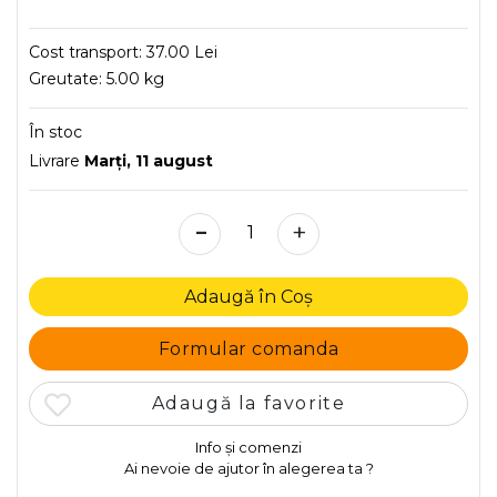
Cost transport:
37.00 Lei
Greutate:
5.00 kg
În stoc
Livrare
Marţi, 11 august
-
+
Adaugă în Coș
Formular comanda
Adaugă la favorite
Info și comenzi
Ai nevoie de ajutor în alegerea ta ?