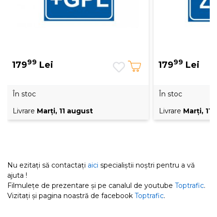
99
99
179
Lei
179
Lei
În stoc
În stoc
Livrare
Marţi, 11 august
Livrare
Marţi, 11
Nu ezitați să contactați
aici
specialiștii noștri pentru a vă
ajuta !
Filmulețe de prezentare și pe canalul de youtube
Toptrafic
.
Vizitați și pagina noastră de facebook
Toptrafic
.