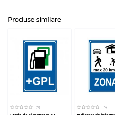
Produse similare
(0)
(0)
Statie de alimentare cu
Indicator de infor