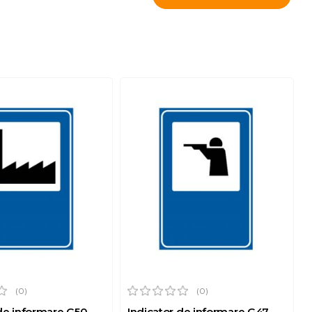
(0)
(0)
 de informare G50
Indicator de informare G47