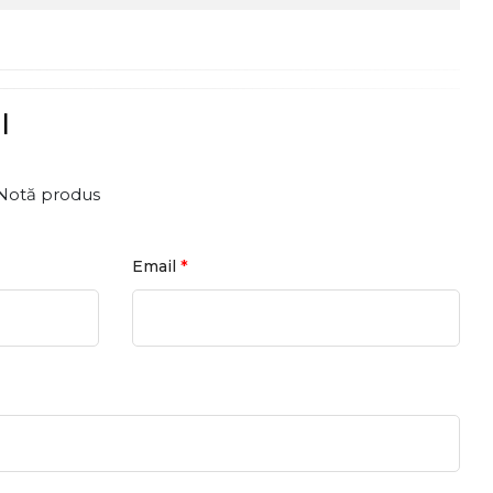
l
Notă produs
*
Email