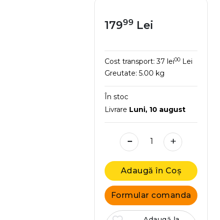
99
179
Lei
00
Cost transport:
37 lei
Lei
Greutate:
5.00 kg
În stoc
Livrare
Luni, 10 august
-
+
Adaugă în Coș
Formular comanda
Adaugă la