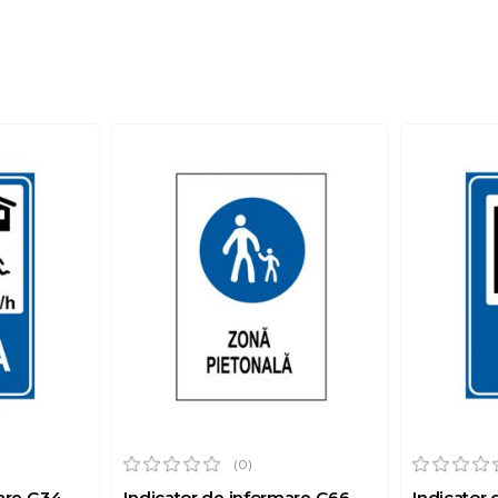
(0)
mare G34
Indicator de informare G66
Indicator