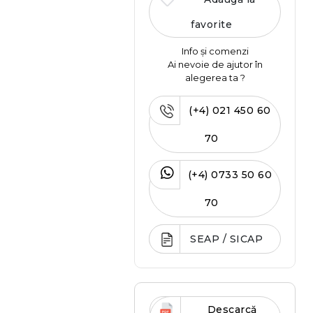
favorite
Info și comenzi
Ai nevoie de ajutor în
alegerea ta ?
(+4) 021 450 60
70
(+4) 0733 50 60
70
SEAP / SICAP
Descarcă