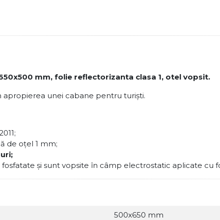
650x500 mm, folie reflectorizanta clasa 1, otel vopsit.
în apropierea unei cabane pentru turiști.
2011;
lă de oţel 1 mm;
uri;
 fosfatate şi sunt vopsite în câmp electrostatic aplicate cu f
500x650 mm