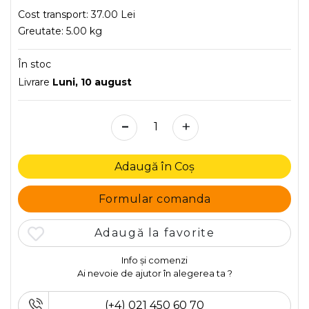
Cost transport:
37.00 Lei
Greutate:
5.00 kg
În stoc
Livrare
Luni, 10 august
-
+
Adaugă în Coș
Formular comanda
Adaugă la favorite
Info și comenzi
Ai nevoie de ajutor în alegerea ta ?
(+4) 021 450 60 70