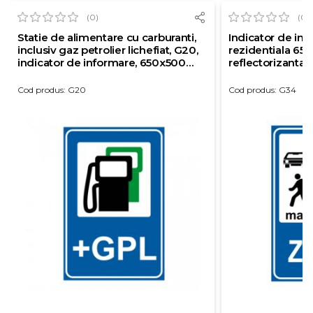
(0)
(0)
Statie de alimentare cu carburanti,
Indicator de in
inclusiv gaz petrolier lichefiat, G20,
rezidentiala 65
indicator de informare, 650x500
reflectorizanta c
mm, folie reflectorizanta clasa 1, otel
vopsit
Cod produs: G20
Cod produs: G34