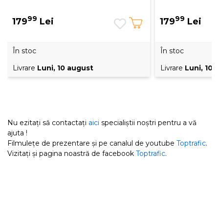
99
99
179
Lei
179
Lei
În stoc
În stoc
Livrare
Luni, 10 august
Livrare
Luni, 10 
Nu ezitați să contactați
aici
specialiștii noștri pentru a vă
ajuta !
Filmulețe de prezentare și pe canalul de youtube
Toptrafic
.
Vizitați și pagina noastră de facebook
Toptrafic
.