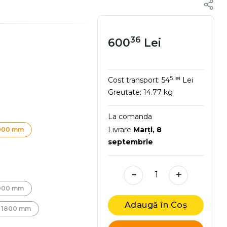
36
600
Lei
5 lei
Cost transport:
54
Lei
Greutate:
14.77 kg
La comanda
Livrare
Marţi, 8
000 mm
septembrie
-
+
000 mm
Adaugă în Coș
1800 mm