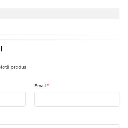
l
Notă produs
*
Email