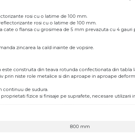
ectorizante rosi cu o latime de 100 mm.
 reflectorizante rosi cu o latime de 100 mm.
ua cate o flansa cu grosimea de 5 mm prevazuta cu 4 gauri p
manda zincarea la cald inainte de vopsire.
ste construita din teava rotunda confectionata din tabla l
esiv prin niste role metalice si din aproape in aproape def
on continuu de sudura.
oprietati fizice si finisaje pe suprafete, necesare utilizarii 
800 mm