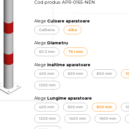
Cod produs:
APR-0165-NEN
Alege
Culoare aparatoare
Galbena
Alba
Alege
Diametru
60.3 mm
76.1 mm
Alege
Inaltime aparatoare
400 mm
600 mm
800 mm
1
1200 mm
Alege
Lungime aparatoare
400 mm
600 mm
800 mm
1
1200 mm
1400 mm
1600 mm