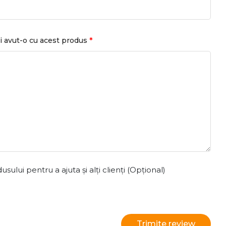
*
i avut-o cu acest produs
ului pentru a ajuta și alți clienți (Opțional)
Trimite review