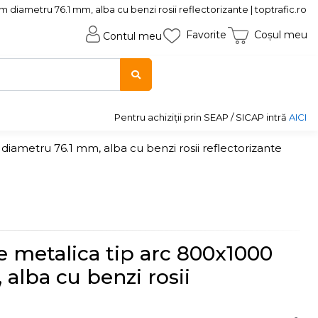
iametru 76.1 mm, alba cu benzi rosii reflectorizante | toptrafic.ro
Favorite
Coșul meu
Contul meu
Pentru achiziții prin SEAP / SICAP intră
AICI
iametru 76.1 mm, alba cu benzi rosii reflectorizante
e metalica tip arc 800x1000
lba cu benzi rosii