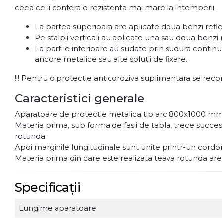
ceea ce ii confera o rezistenta mai mare la intemperii.
La partea superioara are aplicate doua benzi refl
Pe stalpii verticali au aplicate una sau doua benzi
La partile inferioare au sudate prin sudura contin
ancore metalice sau alte solutii de fixare.
!!! Pentru o protectie anticoroziva suplimentara se reco
Caracteristici generale
Aparatoare de protectie metalica tip arc 800x1000 mm e
Materia prima, sub forma de fasii de tabla, trece succ
rotunda.
Apoi marginile lungitudinale sunt unite printr-un cord
Materia prima din care este realizata teava rotunda are pr
Specificații
Lungime aparatoare