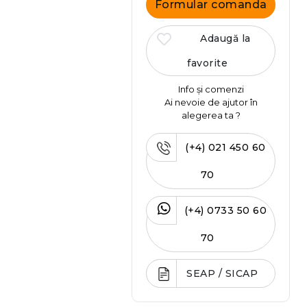
Formular comanda
Adaugă la
favorite
Info și comenzi
Ai nevoie de ajutor în
alegerea ta ?
(+4) 021 450 60
70
(+4) 0733 50 60
70
SEAP / SICAP