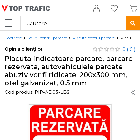
Toptrafic
Soluții pentru parcare
Plăcuțe pentru parcare
Placuta in
Opinia clienților:
0
( 0 )
Placuta indicatoare parcare, parcare
rezervata, autovehiculele parcate
abuziv vor fi ridicate, 200x300 mm,
otel galvanizat, 0.5 mm
Cod produs:
PIP-AD05-LBS