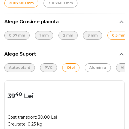
200x300 mm
300x400 mm
Alege Grosime placuta
0.07 mm
1 mm
2 mm
3 mm
0.5 mm
Alege Suport
Autocolant
PVC
Otel
Aluminiu
Alu
40
39
Lei
Cost transport:
30.00 Lei
Greutate:
0.23 kg