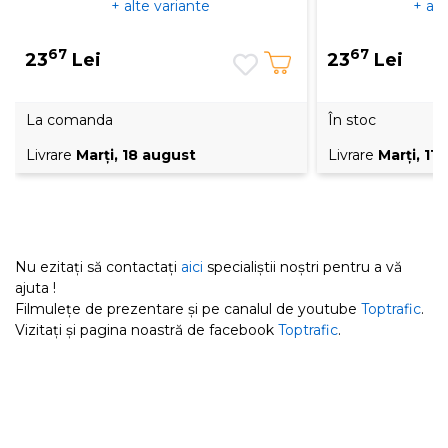
+ alte variante
+ alt
67
67
23
Lei
23
Lei
La comanda
În stoc
Livrare
Marţi, 18 august
Livrare
Marţi, 11
Nu ezitați să contactați
aici
specialiștii noștri pentru a vă
ajuta !
Filmulețe de prezentare și pe canalul de youtube
Toptrafic
.
Vizitați și pagina noastră de facebook
Toptrafic
.