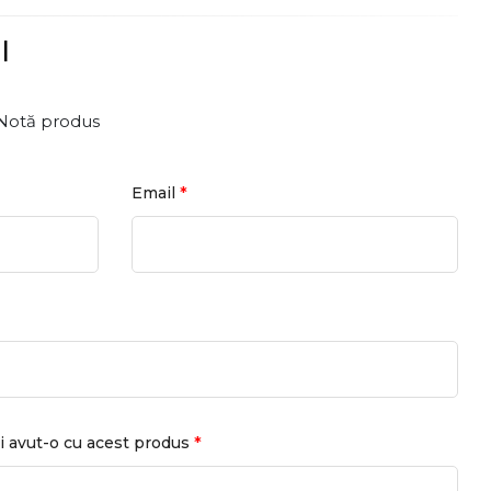
l
Notă produs
*
Email
*
i avut-o cu acest produs