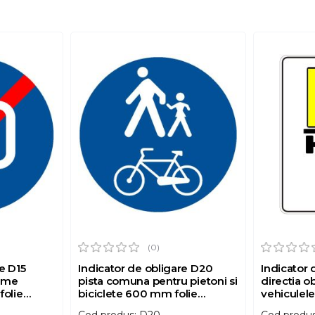
(0)
e D15
Indicator de obligare D20
Indicator 
nime
pista comuna pentru pietoni si
directia o
folie
biciclete 600 mm folie
vehiculele
 1 otel
reflectorizanta clasa 1 otel
marfuri p