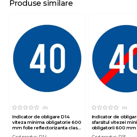
Produse similare
(0)
(0)
Indicator de obligare D14
Indicator de obligar
viteza minima obligatorie 600
sfarsitul vitezei mi
mm folie reflectorizanta clasa
obligatorii 600 mm 
1 otel vopsit
reflectorizanta clasa