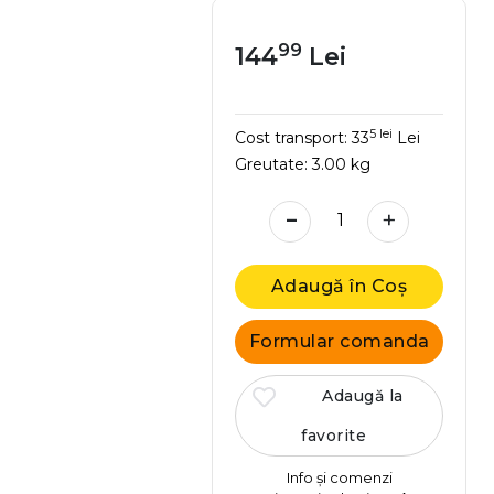
99
144
Lei
5 lei
Cost transport:
33
Lei
Greutate:
3.00 kg
-
+
Adaugă în Coș
Formular comanda
Adaugă la
favorite
Info și comenzi