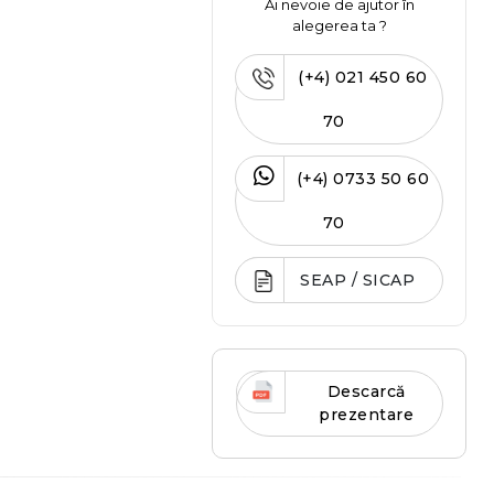
Ai nevoie de ajutor în
alegerea ta ?
(+4) 021 450 60
70
(+4) 0733 50 60
70
SEAP / SICAP
Descarcă
prezentare