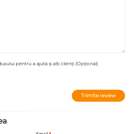
ului pentru a ajuta și alți clienți (Opțional)
Trimite review
ea
*