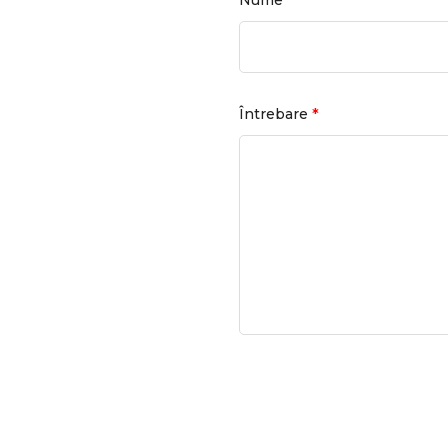
Nume
*
Întrebare