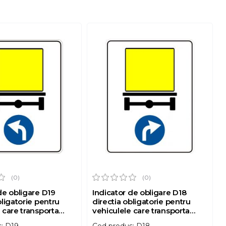
(0)
(0)
de obligare D19
Indicator de obligare D18
bligatorie pentru
directia obligatorie pentru
 care transporta
vehiculele care transporta
ericuloase 650x500
marfuri periculoase 650x500