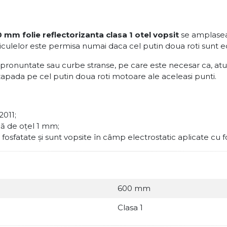
mm folie reflectorizanta clasa 1 otel vopsit
se amplaseaz
iculelor este permisa numai daca cel putin doua roti sunt e
i pronuntate sau curbe stranse, pe care este necesar ca, at
 zapada pe cel putin doua roti motoare ale aceleasi punti.
2011;
lă de oţel 1 mm;
 fosfatate şi sunt vopsite în câmp electrostatic aplicate cu f
600 mm
Clasa 1