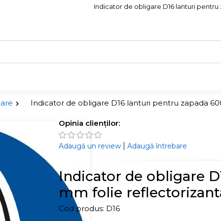
Indicator de obligare D16 lanturi pentru 
gare
Indicator de obligare D16 lanturi pentru zapada 600
Opinia clienților:
|
Adaugă un review
Adaugă întrebare
Indicator de obligare 
mm folie reflectorizanta
Cod produs:
D16