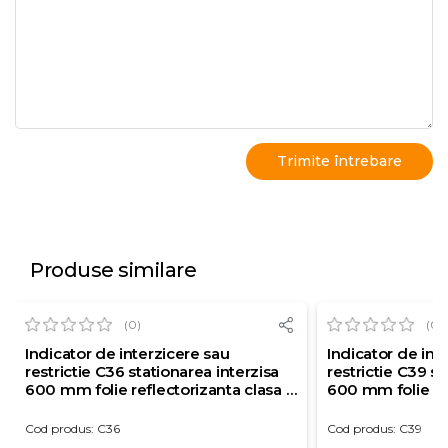
Produse similare
(0)
(0)
Indicator de interzicere sau
Indicator de int
restrictie C36 stationarea interzisa
restrictie C39 s
600 mm folie reflectorizanta clasa 1
600 mm folie ref
otel vopsit
otel vopsit
Cod produs: C36
Cod produs: C39