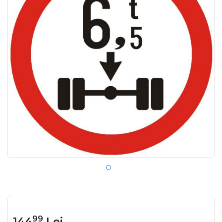
99
144
Lei