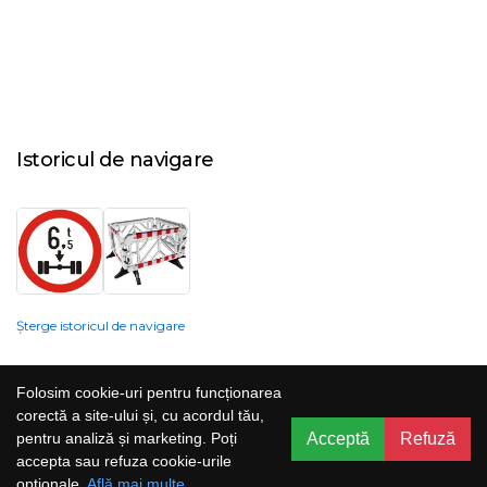
Istoricul de navigare
Șterge istoricul de navigare
Compania nu poate garanta și nu își poate asuma răspunderea că
Folosim cookie-uri pentru funcționarea
informațiile prezentate pe site sunt corecte, complete sau actualizate, iar
corectă a site-ului și, cu acordul tău,
serviciile oferite prin acest site sunt accesibile, neîntrerupte și fără erori.
Acceptă
Refuză
pentru analiză și marketing. Poți
Prețurile, ofertele, situația stocului, specificațiile și imaginile pot fi schimbate
accepta sau refuza cookie-urile
fără o notificare prealabilă.
opționale.
Află mai multe
.