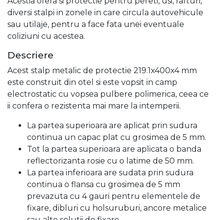
Acestia ofera si protectie pentru pereti, usi, rafturi,
diversi stalpi in zonele in care circula autovehicule
sau utilaje, pentru a face fata unei eventuale
coliziuni cu acestea.
Descriere
Acest stalp metalic de protectie 219.1x400x4 mm
este construit din otel si este vopsit in camp
electrostatic cu vopsea pulbere polimerica, ceea ce
ii confera o rezistenta mai mare la intemperii.
La partea superioara are aplicat prin sudura
continua un capac plat cu grosimea de 5 mm.
Tot la partea superioara are aplicata o banda
reflectorizanta rosie cu o latime de 50 mm.
La partea inferioara are sudata prin sudura
continua o flansa cu grosimea de 5 mm
prevazuta cu 4 gauri pentru elementele de
fixare, dibluri cu holsuruburi, ancore metalice
sau alte solutii de fixare.