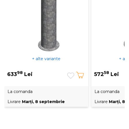
+ alte variante
+ alt
98
58
633
Lei
572
Lei
La comanda
La comanda
Livrare
Marţi, 8 septembrie
Livrare
Marţi, 8