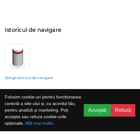
Istoricul de navigare
Șterge istoricul de navigare
Compania nu poate garanta și nu își poate asuma răspunderea că
Folosim cookie-uri pentru funcționarea
informațiile prezentate pe site sunt corecte, complete sau actualizate, iar
corectă a site-ului și, cu acordul tău,
serviciile oferite prin acest site sunt accesibile, neîntrerupte și fără erori.
Acceptă
Refuză
pentru analiză și marketing. Poți
Prețurile, ofertele, situația stocului, specificațiile și imaginile pot fi schimbate
accepta sau refuza cookie-urile
fără o notificare prealabilă.
opționale.
Află mai multe
.