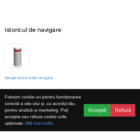
Istoricul de navigare
Șterge istoricul de navigare
Compania nu poate garanta și nu își poate asuma răspunderea că
Folosim cookie-uri pentru funcționarea
informațiile prezentate pe site sunt corecte, complete sau actualizate, iar
corectă a site-ului și, cu acordul tău,
serviciile oferite prin acest site sunt accesibile, neîntrerupte și fără erori.
Acceptă
Refuză
pentru analiză și marketing. Poți
Prețurile, ofertele, situația stocului, specificațiile și imaginile pot fi schimbate
accepta sau refuza cookie-urile
fără o notificare prealabilă.
opționale.
Află mai multe
.