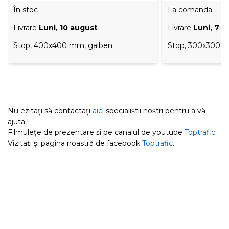
În stoc
La comanda
Livrare
Luni, 10 august
Livrare
Luni, 7 
Stop, 400x400 mm, galben
Stop, 300x300 m
Nu ezitați să contactați
aici
specialiștii noștri pentru a vă
ajuta !
Filmulețe de prezentare și pe canalul de youtube
Toptrafic
.
Vizitați și pagina noastră de facebook
Toptrafic
.