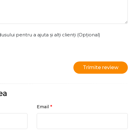
ului pentru a ajuta și alți clienți (Opțional)
Trimite review
ea
*
Email