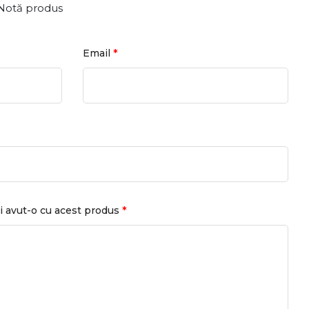
Notă produs
*
Email
*
i avut-o cu acest produs