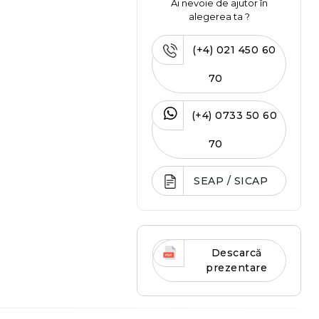
Ai nevoie de ajutor în
alegerea ta ?
(+4) 021 450 60
70
(+4) 0733 50 60
70
SEAP / SICAP
Descarcă
prezentare