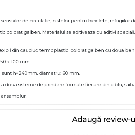
nsuilor de circulatie, pistelor pentru biciclete, refugiilor d
 colorat galben. Materialul se aditiveaza cu aditivi speciali,
xibil din cauciuc termoplastic, colorat galben cu doua benzi 
 150 x 100 mm.
stic sunt h=240mm, diametru: 60 mm.
l a doua sisteme de prindere formate fiecare din diblu, saiba
e ansambluri.
Adaugă review-u