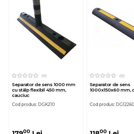
(0)
(0)
Separator de sens 1000 mm
Separator de sens
cu stâlp flexibil 450 mm,
1000x150x60 mm, d
cauciuc
Cod produs: DGK210
Cod produs: DG1226
00
00
179
Lei
118
Lei