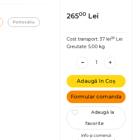
00
265
Lei
Portocaliu
00
Cost transport:
37 lei
Lei
Greutate:
5.00 kg
-
+
Adaugă în Coș
Formular comanda
Adaugă la
favorite
Info și comenzi