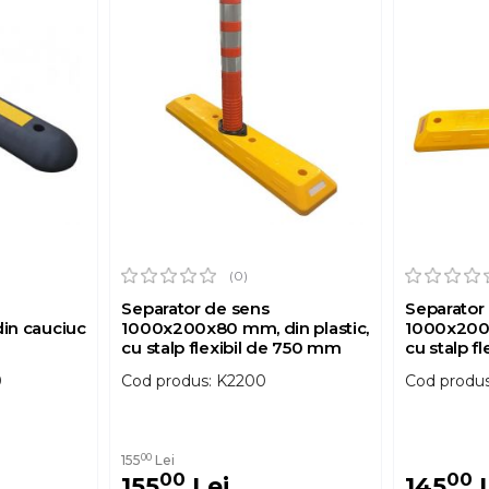
(0)
Separator de sens
Separator
in cauciuc
1000x200x80 mm, din plastic,
1000x200x
cu stalp flexibil de 750 mm
cu stalp f
0
Cod produs: K2200
Cod produs
00
155
Lei
00
00
155
Lei
145
L