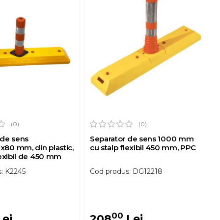
(0)
(0)
 de sens
Separator de sens 1000 mm
80 mm, din plastic,
cu stalp flexibil 450 mm, PPC
lexibil de 450 mm
: K2245
Cod produs: DG12218
00
ei
208
Lei