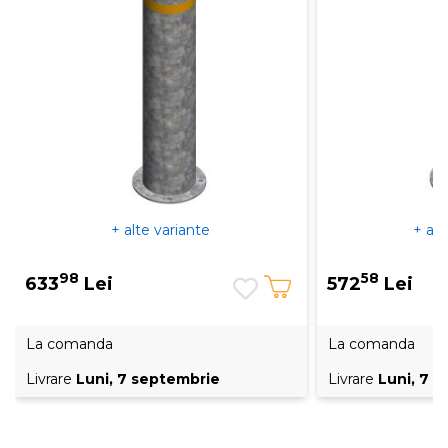
+ alte variante
+ alt
98
58
633
Lei
572
Lei
La comanda
La comanda
Livrare
Luni, 7 septembrie
Livrare
Luni, 7 