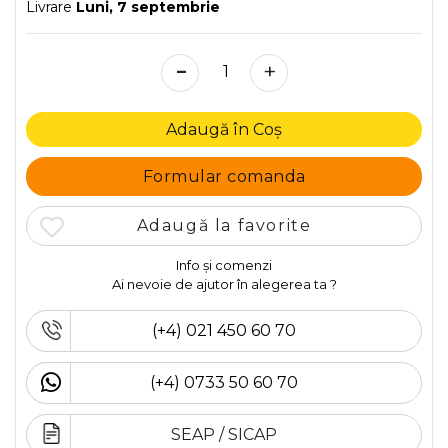
Livrare
Luni, 7 septembrie
-
+
Adaugă în Coș
Formular comanda
Adaugă la favorite
Info și comenzi
Ai nevoie de ajutor în alegerea ta ?
(+4) 021 450 60 70
(+4) 0733 50 60 70
SEAP / SICAP