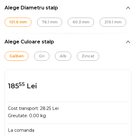
Alege Diametru stalp
101.6 mm
76.1 mm
60.3 mm
219.1 mm
Alege Culoare stalp
Galben
Gri
Alb
Zincat
55
185
Lei
Cost transport:
28.25 Lei
Greutate:
0.00 kg
La comanda