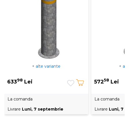
+ alte variante
+ alt
98
58
633
Lei
572
Lei
La comanda
La comanda
Livrare
Luni, 7 septembrie
Livrare
Luni, 7 