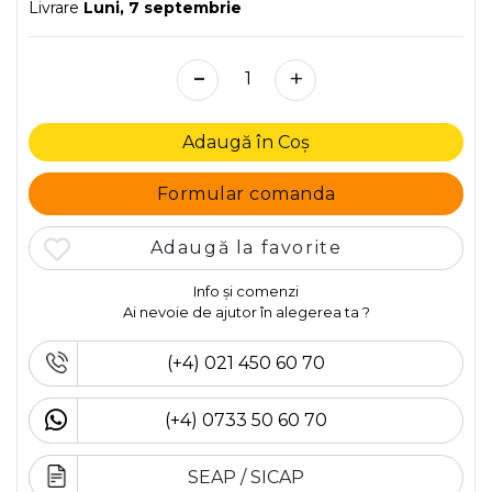
Livrare
Luni, 7 septembrie
-
+
Adaugă în Coș
Formular comanda
Adaugă la favorite
Info și comenzi
Ai nevoie de ajutor în alegerea ta ?
(+4) 021 450 60 70
(+4) 0733 50 60 70
SEAP / SICAP