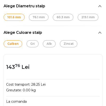
Alege Diametru stalp
101.6 mm
76.1 mm
60.3 mm
219.1 mm
Alege Culoare stalp
Galben
Gri
Alb
Zincat
76
143
Lei
Cost transport:
28.25 Lei
Greutate:
0.00 kg
La comanda