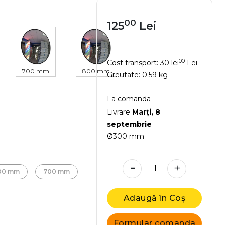
00
125
Lei
00
Cost transport:
30 lei
Lei
700 mm
800 mm
Greutate:
0.59 kg
La comanda
Livrare
Marţi, 8
septembrie
Ø300 mm
-
+
00 mm
700 mm
Adaugă în Coș
Formular comanda