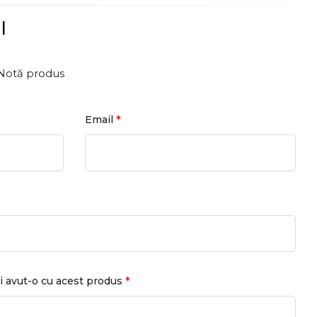
l
Notă produs
*
Email
*
i avut-o cu acest produs