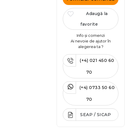
Adaugă la
favorite
Info și comenzi
Ai nevoie de ajutor în
alegerea ta ?
(+4) 021 450 60
70
(+4) 0733 50 60
70
SEAP / SICAP