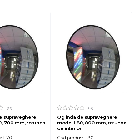
(0)
(0)
e supraveghere
Oglinda de supraveghere
0, 700 mm, rotunda,
model I-80, 800 mm, rotunda,
r
de interior
: I-70
Cod produs: I-80