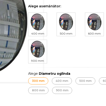
Alege asemănător:
400 mm
500 mm
600 mm
900 mm
Alege
Diametru oglinda
300 mm
400 mm
500 mm
6
800 mm
900 mm