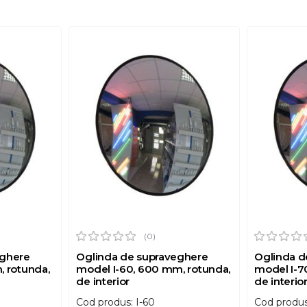
(0)
eghere
Oglinda de supraveghere
Oglinda d
, rotunda,
model I-60, 600 mm, rotunda,
model I-7
de interior
de interio
Cod produs: I-60
Cod produs