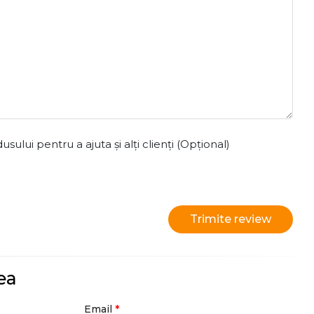
ului pentru a ajuta și alți clienți (Opțional)
Trimite review
ea
*
Email