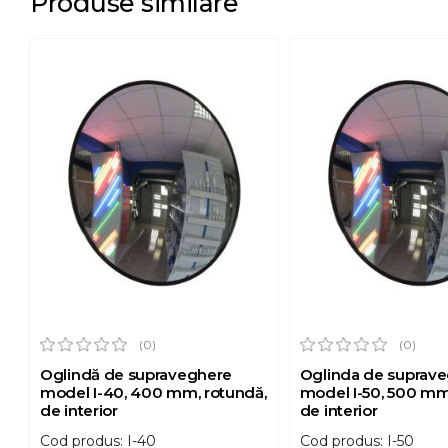
Produse similare
(0)
(0)
Oglindă de supraveghere
Oglinda de suprav
model I-40, 400 mm, rotundă,
model I-50, 500 mm
de interior
de interior
Cod produs: I-40
Cod produs: I-50