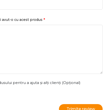
*
i avut-o cu acest produs
ului pentru a ajuta și alți clienți (Opțional)
Trimite review