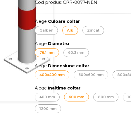
Cod produs:
CPR-0077-NEN
Alege
Culoare coltar
Galben
Alb
Zincat
Alege
Diametru
76.1 mm
60.3 mm
Alege
Dimensiune coltar
400x400 mm
600x600 mm
800x8
Alege
Inaltime coltar
400 mm
600 mm
800 mm
1
1200 mm