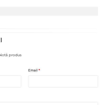
l
Notă produs
*
Email