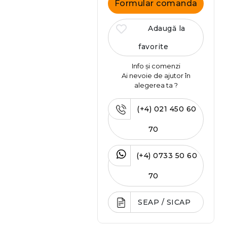
Formular comanda
Adaugă la
favorite
Info și comenzi
Ai nevoie de ajutor în
alegerea ta ?
(+4) 021 450 60
70
(+4) 0733 50 60
70
SEAP / SICAP