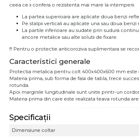
ceea ce ii confera o rezistenta mai mare la intemperii.
La partea superioara are aplicate doua benzi refl
Pe stalpii verticali au aplicate una sau doua benzi
La partile inferioare au sudate prin sudura contin
ancore metalice sau alte solutii de fixare.
!!! Pentru o protectie anticoroziva suplimentara se reco
Caracteristici generale
Protectia metalica pentru colt 400x400x600 mm este co
Materia prima, sub forma de fasii de tabla, trece succ
rotunda.
Apoi marginile lungitudinale sunt unite printr-un cord
Materia prima din care este realizata teava rotunda are pr
Specificații
Dimensiune coltar