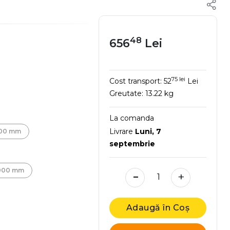
48
656
Lei
75 lei
Cost transport:
52
Lei
Greutate:
13.22 kg
La comanda
Livrare
Luni, 7
00 mm
septembrie
-
000 mm
+
Adaugă în Coș