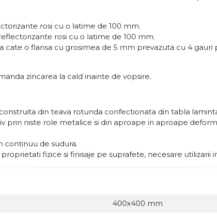
ectorizante rosi cu o latime de 100 mm.
 reflectorizante rosi cu o latime de 100 mm.
ua cate o flansa cu grosimea de 5 mm prevazuta cu 4 gauri p
manda zincarea la cald inainte de vopsire.
nstruita din teava rotunda confectionata din tabla laminta
esiv prin niste role metalice si din aproape in aproape def
on continuu de sudura.
oprietati fizice si finisaje pe suprafete, necesare utilizarii 
400x400 mm