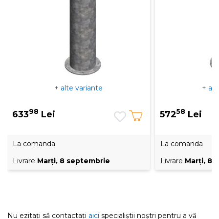
+ alte variante
+ alt
98
58
633
Lei
572
Lei
La comanda
La comanda
Livrare
Marţi, 8 septembrie
Livrare
Marţi, 8
Nu ezitați să contactați
aici
specialiștii noștri pentru a vă