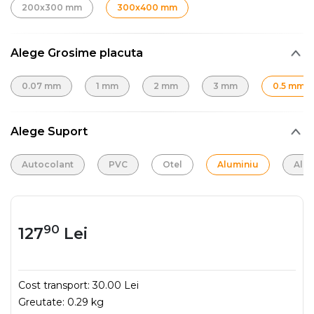
200x300 mm
300x400 mm
Alege Grosime placuta
0.07 mm
1 mm
2 mm
3 mm
0.5 mm
Alege Suport
Autocolant
PVC
Otel
Aluminiu
Alu
90
127
Lei
Cost transport:
30.00 Lei
Greutate:
0.29 kg