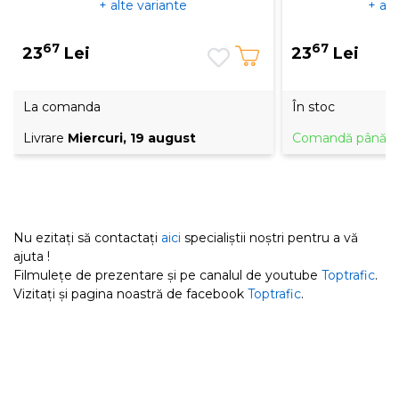
+ alte variante
+ alt
67
67
23
Lei
23
Lei
La comanda
În stoc
Livrare
Miercuri, 19 august
Comandă până la 
Nu ezitați să contactați
aici
specialiștii noștri pentru a vă
ajuta !
Filmulețe de prezentare și pe canalul de youtube
Toptrafic
.
Vizitați și pagina noastră de facebook
Toptrafic
.