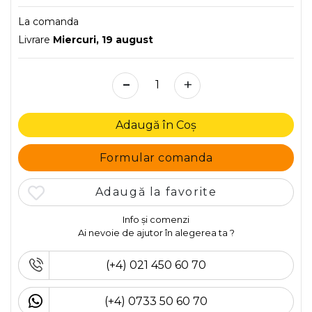
La comanda
Livrare
Miercuri, 19 august
-
+
Adaugă în Coș
Formular comanda
Adaugă la favorite
Info și comenzi
Ai nevoie de ajutor în alegerea ta ?
(+4) 021 450 60 70
(+4) 0733 50 60 70