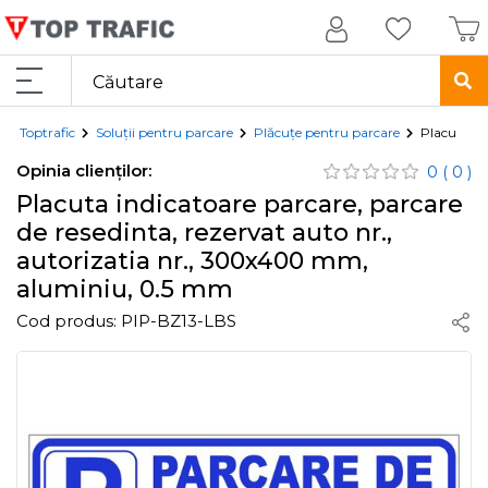
Toptrafic
Soluții pentru parcare
Plăcuțe pentru parcare
Placuta in
Opinia clienților:
0
( 0 )
Placuta indicatoare parcare, parcare
de resedinta, rezervat auto nr.,
autorizatia nr., 300x400 mm,
aluminiu, 0.5 mm
Cod produs:
PIP-BZ13-LBS