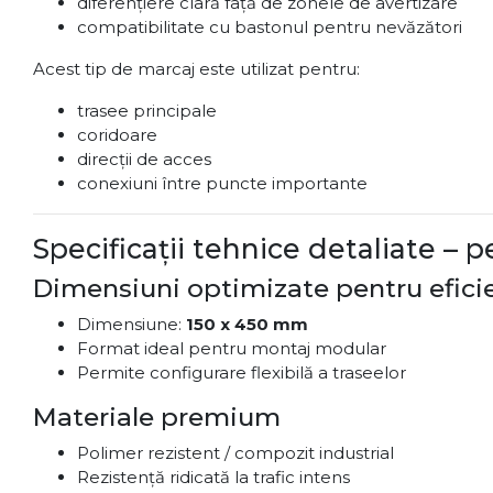
diferențiere clară față de zonele de avertizare
compatibilitate cu bastonul pentru nevăzători
Acest tip de marcaj este utilizat pentru:
trasee principale
coridoare
direcții de acces
conexiuni între puncte importante
Specificații tehnice detaliate – 
Dimensiuni optimizate pentru efici
Dimensiune:
150 x 450 mm
Format ideal pentru montaj modular
Permite configurare flexibilă a traseelor
Materiale premium
Polimer rezistent / compozit industrial
Rezistență ridicată la trafic intens