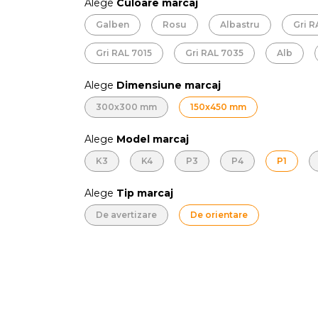
Alege
Culoare marcaj
Galben
Rosu
Albastru
Gri 
Gri RAL 7015
Gri RAL 7035
Alb
Alege
Dimensiune marcaj
300x300 mm
150x450 mm
Alege
Model marcaj
K3
K4
P3
P4
P1
Alege
Tip marcaj
De avertizare
De orientare