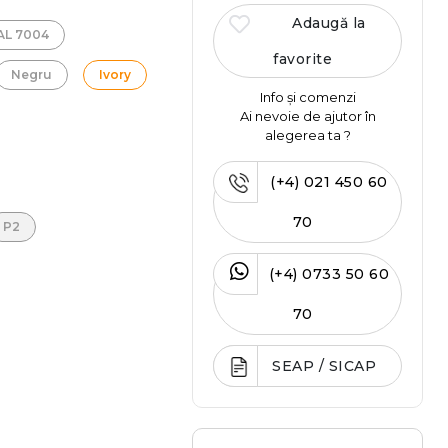
Adaugă la
RAL 7004
favorite
Negru
Ivory
Info și comenzi
Ai nevoie de ajutor în
alegerea ta ?
(+4) 021 450 60
70
P2
(+4) 0733 50 60
70
SEAP / SICAP