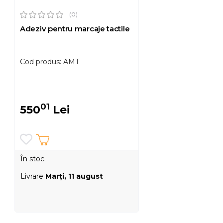
(0)
Adeziv pentru marcaje tactile
Cod produs: AMT
01
550
Lei
În stoc
Livrare
Marţi, 11 august