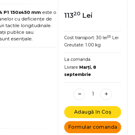
014 P1 150x450 mm
este o
20
113
Lei
anelor cu deficiențe de
i tactile longitudinale.
ații publice sau
00
Cost transport:
30 lei
Lei
sunt esențiale.
Greutate:
1.00 kg
La comanda
Livrare
Marţi, 8
septembrie
-
+
Adaugă în Coș
Formular comanda