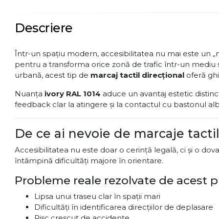
Descriere
Într-un spațiu modern, accesibilitatea nu mai este un „n
pentru a transforma orice zonă de trafic într-un mediu si
urbană, acest tip de
marcaj tactil direcțional
oferă ghi
Nuanța
ivory RAL 1014
aduce un avantaj estetic distinct 
feedback clar la atingere și la contactul cu bastonul alb
De ce ai nevoie de marcaje tactil
Accesibilitatea nu este doar o cerință legală, ci și o do
întâmpină dificultăți majore în orientare.
Probleme reale rezolvate de acest p
Lipsa unui traseu clar în spații mari
Dificultăți în identificarea direcțiilor de deplasare
Risc crescut de accidente