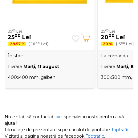
00
00
35
Lei
25
Lei
00
00
25
Lei
20
Lei
00
00
-28.57 %
(-10
Lei)
-20 %
(-5
Lei)
În stoc
La comanda
Livrare
Marţi, 11 august
Livrare
Marţi, 8
400x400 mm, galben
300x300 mm, ga
Nu ezitați să contactați
aici
specialiștii noștri pentru a vă
ajuta !
Filmulețe de prezentare și pe canalul de youtube
Toptrafic
.
Vizitați și pagina noastră de facebook
Toptrafic
.