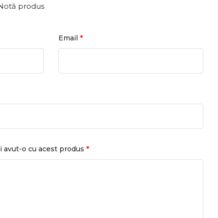
Notă produs
*
Email
*
i avut-o cu acest produs