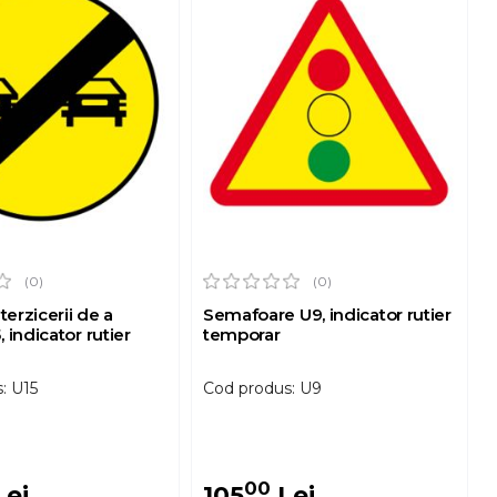
(0)
(0)
nterzicerii de a
Semafoare U9, indicator rutier
 indicator rutier
temporar
: U15
Cod produs: U9
00
ei
105
Lei