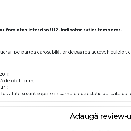
 fara atas interzisa U12, indicator rutier temporar.
ări pe partea carosabilă, iar depășirea autovehiculelor, cu 
2011;
lă de oţel 1 mm;
uri;
 fosfatate şi sunt vopsite în câmp electrostatic aplicate cu f
Adaugă review-u