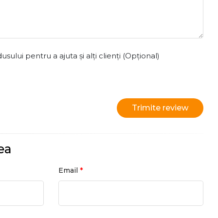
ului pentru a ajuta și alți clienți (Opțional)
Trimite review
ea
*
Email