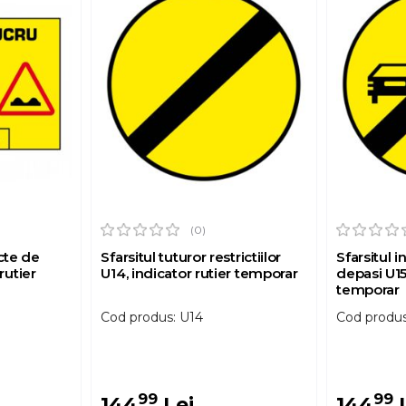
(0)
cte de
Sfarsitul tuturor restrictiilor
Sfarsitul i
rutier
U14, indicator rutier temporar
depasi U15,
temporar
Cod produs: U14
Cod produs
99
99
144
Lei
144
L