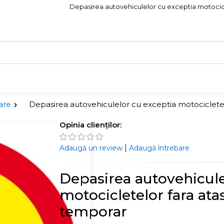
Depasirea autovehiculelor cu exceptia motociclete
are
Depasirea autovehiculelor cu exceptia motocicletelor
Opinia clienților:
|
Adaugă un review
Adaugă întrebare
Depasirea autovehicule
motocicletelor fara atas
temporar