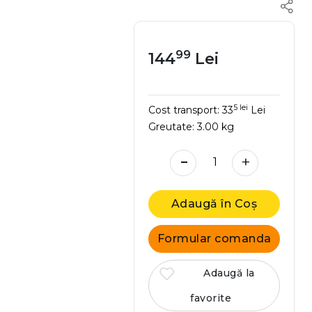
99
144
Lei
5 lei
Cost transport:
33
Lei
Greutate:
3.00 kg
-
+
Adaugă în Coș
Formular comanda
Adaugă la
favorite