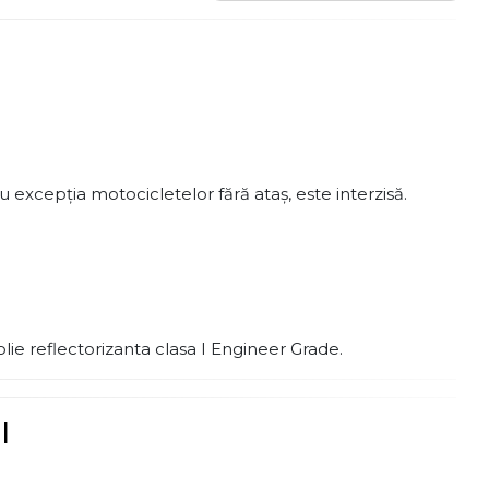
excepția motocicletelor fără ataș, este interzisă.
olie reflectorizanta clasa I Engineer Grade.
l