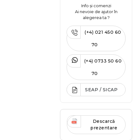
Info și comenzi
Ai nevoie de ajutor în
alegerea ta ?
(+4) 021 450 60
70
(+4) 0733 50 60
70
SEAP / SICAP
Descarcă
prezentare