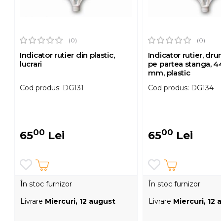
(0)
(0)
Indicator rutier din plastic,
Indicator rutier, dr
lucrari
pe partea stanga, 
mm, plastic
Cod produs: DG131
Cod produs: DG134
00
00
65
Lei
65
Lei
În stoc furnizor
În stoc furnizor
Livrare
Miercuri, 12 august
Livrare
Miercuri, 12