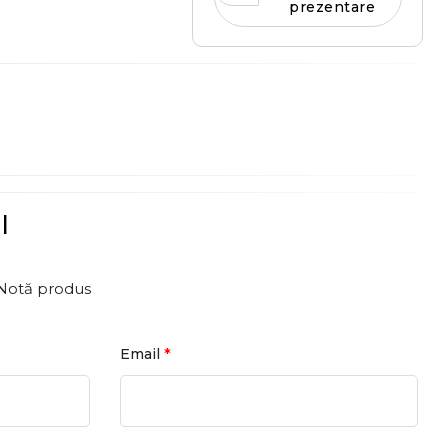
prezentare
l
Notă produs
*
Email