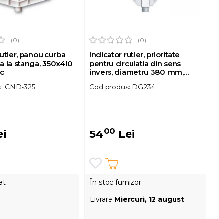
(0)
(0)
rutier, panou curba
Indicator rutier, prioritate
a la stanga, 350x410
pentru circulatia din sens
ic
invers, diametru 380 mm,
plastic
s: CND-325
Cod produs: DG234
00
i
54
Lei
at
În stoc furnizor
Livrare
Miercuri, 12 august