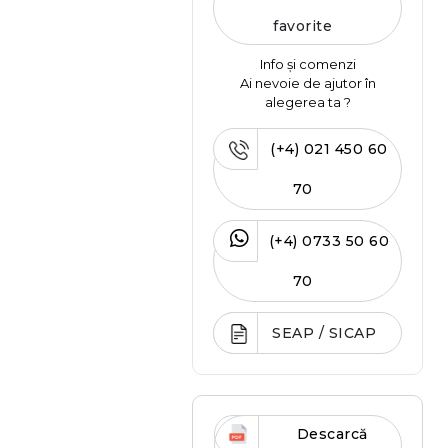
favorite
Info și comenzi
Ai nevoie de ajutor în
alegerea ta ?
(+4) 021 450 60
70
(+4) 0733 50 60
70
SEAP / SICAP
Descarcă