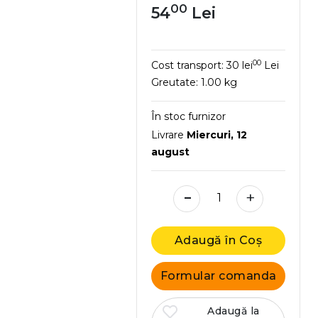
00
54
Lei
00
Cost transport:
30 lei
Lei
Greutate:
1.00 kg
În stoc furnizor
Livrare
Miercuri, 12
august
-
+
Adaugă în Coș
Formular comanda
Adaugă la