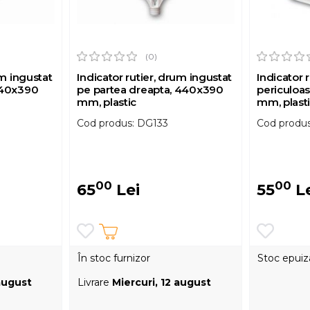
(0)
um ingustat
Indicator rutier, drum ingustat
Indicator 
440x390
pe partea dreapta, 440x390
periculoas
mm, plastic
mm, plast
Cod produs: DG133
Cod produ
00
00
65
Lei
55
Le
În stoc furnizor
Stoc epuiz
 august
Livrare
Miercuri, 12 august