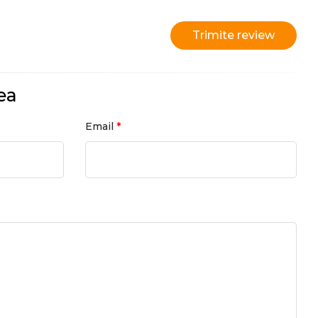
Trimite review
ea
*
Email