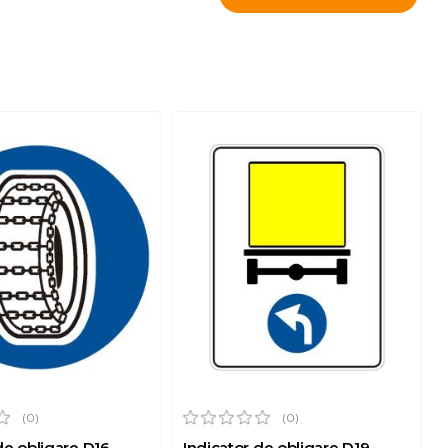
(0)
(0)
de obligare D16
Indicator de obligare D19