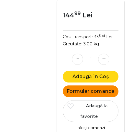
99
144
Lei
5 lei
Cost transport:
33
Lei
Greutate:
3.00 kg
-
+
Adaugă în Coș
Formular comanda
Adaugă la
favorite
Info și comenzi