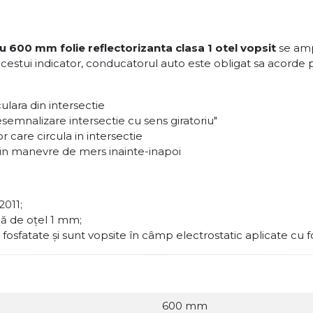
iu 600 mm folie reflectorizanta clasa 1 otel vopsit
se amp
 acestui indicator, conducatorul auto este obligat sa acorde pr
culara din intersectie
semnalizare intersectie cu sens giratoriu"
r care circula in intersectie
prin manevre de mers inainte-inapoi
2011;
lă de oţel 1 mm;
 fosfatate şi sunt vopsite în câmp electrostatic aplicate cu f
600 mm