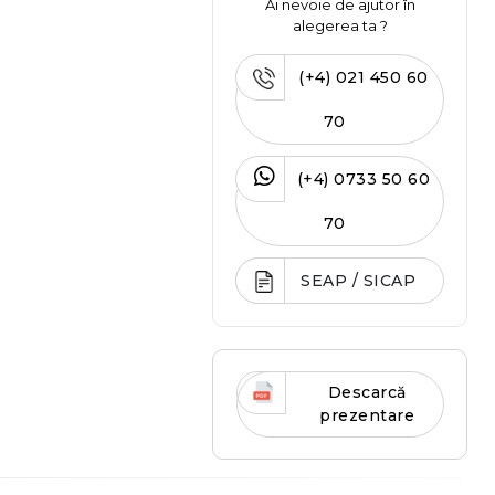
Ai nevoie de ajutor în
alegerea ta ?
(+4) 021 450 60
70
(+4) 0733 50 60
70
SEAP / SICAP
Descarcă
prezentare