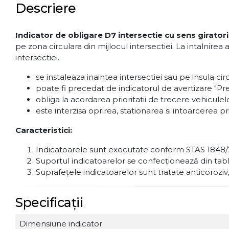
Descriere
Indicator de obligare D7 intersectie cu sens girator
pe zona circulara din mijlocul intersectiei. La intalnirea
intersectiei.
se instaleaza inaintea intersectiei sau pe insula cir
poate fi precedat de indicatorul de avertizare "Pre
obliga la acordarea prioritatii de trecere vehiculelo
este interzisa oprirea, stationarea si intoarcerea 
Caracteristici:
Indicatoarele sunt executate conform STAS 1848/
Suportul indicatoarelor se confecţionează din tab
Suprafeţele indicatoarelor sunt tratate anticoroziv,
Specificații
Dimensiune indicator