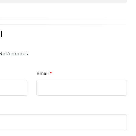
l
Notă produs
*
Email