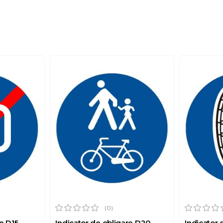
(0)
e D15
Indicator de obligare D20
Indicator 