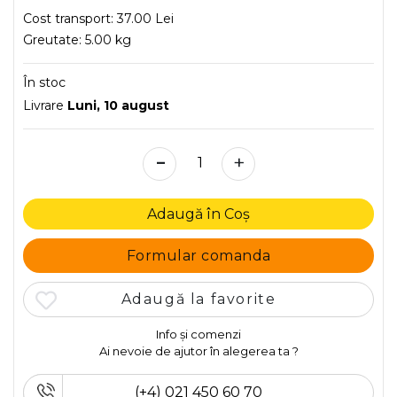
Cost transport:
37.00 Lei
Greutate:
5.00 kg
În stoc
Livrare
Luni, 10 august
-
+
Adaugă în Coș
Formular comanda
Adaugă la favorite
Info și comenzi
Ai nevoie de ajutor în alegerea ta ?
(+4) 021 450 60 70