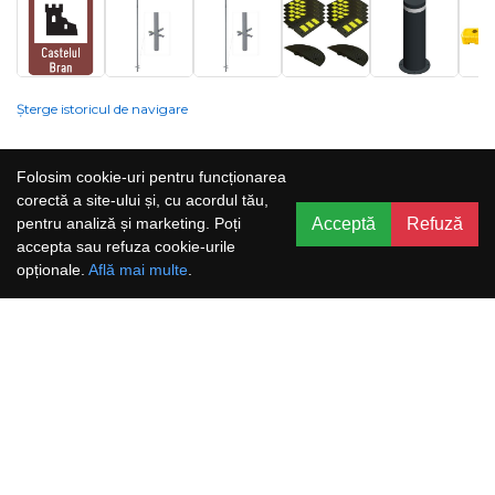
Șterge istoricul de navigare
Compania nu poate garanta și nu își poate asuma răspunderea că
Folosim cookie-uri pentru funcționarea
informațiile prezentate pe site sunt corecte, complete sau actualizate, iar
corectă a site-ului și, cu acordul tău,
serviciile oferite prin acest site sunt accesibile, neîntrerupte și fără erori.
Acceptă
Refuză
pentru analiză și marketing. Poți
Prețurile, ofertele, situația stocului, specificațiile și imaginile pot fi schimbate
accepta sau refuza cookie-urile
fără o notificare prealabilă.
opționale.
Află mai multe
.
Aboneaza-te la newsletter și nu rata
promoțiile noastre!