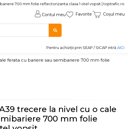
ariere 700 mm folie reflectorizanta clasa 1 otel vopsit | toptrafic.ro
Favorite
Coșul meu
Contul meu
Pentru achiziții prin SEAP / SICAP intră
AICI
cale ferata cu bariere sau semibariere 700 mm folie
A39 trecere la nivel cu o cale
semibariere 700 mm folie
tel vopsit