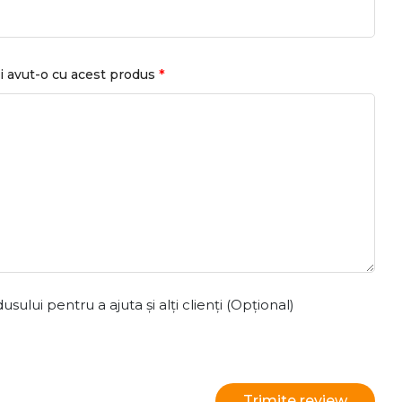
*
i avut-o cu acest produs
ului pentru a ajuta și alți clienți (Opțional)
Trimite review