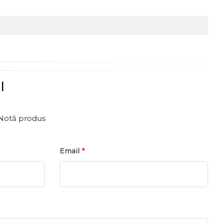
l
Notă produs
*
Email