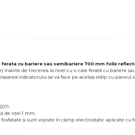
le ferata cu bariere sau semibariere 700 mm folie reflect
lor) înainte de trecerea la nivel cu o cale ferată cu bariere 
mplasarea indicatorului se va face pe acelaşi stâlp cu panoul s
2011;
lă de oţel 1 mm;
 fosfatate şi sunt vopsite în câmp electrostatic aplicate cu f