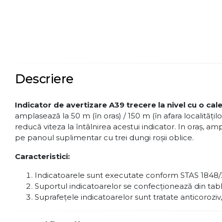
Descriere
Indicator de avertizare A39 trecere la nivel cu o ca
amplasează la 50 m (în oras) / 150 m (în afara localităţi
reducă viteza la întâlnirea acestui indicator. In oraş, a
pe panoul suplimentar cu trei dungi roşii oblice.
Caracteristici:
Indicatoarele sunt executate conform STAS 1848/
Suportul indicatoarelor se confecţionează din tab
Suprafeţele indicatoarelor sunt tratate anticoroziv,