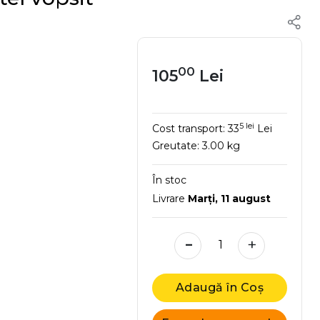
00
105
Lei
5 lei
Cost transport:
33
Lei
Greutate:
3.00 kg
În stoc
Livrare
Marţi, 11 august
-
+
Adaugă în Coș