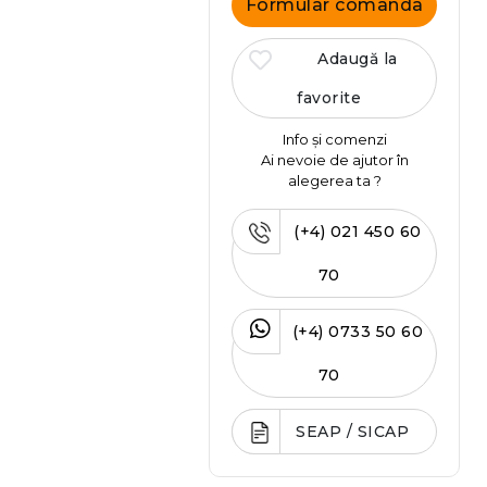
Formular comanda
Adaugă la
favorite
Info și comenzi
Ai nevoie de ajutor în
alegerea ta ?
(+4) 021 450 60
70
(+4) 0733 50 60
70
SEAP / SICAP