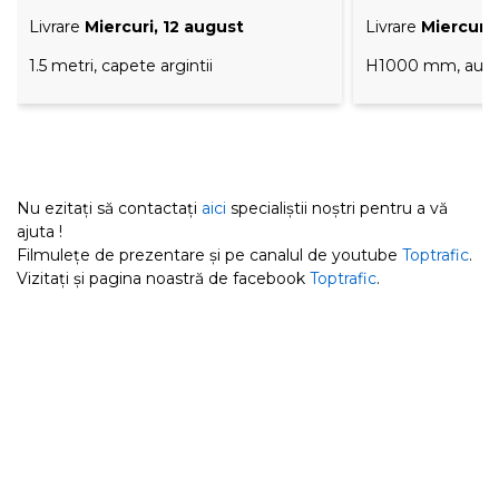
Livrare
Miercuri, 12 august
Livrare
Miercuri,
1.5 metri, capete argintii
H1000 mm, auri
Nu ezitați să contactați
aici
specialiștii noștri pentru a vă
ajuta !
Filmulețe de prezentare și pe canalul de youtube
Toptrafic
.
Vizitați și pagina noastră de facebook
Toptrafic
.