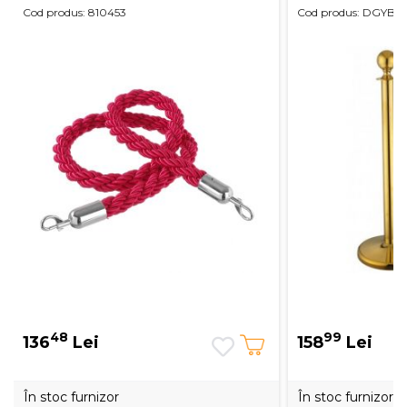
Cod produs: 810453
Cod produs: DGYB0
48
99
136
Lei
158
Lei
În stoc furnizor
În stoc furnizor