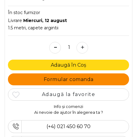
În stoc furnizor
Livrare
Miercuri, 12 august
1.5 metri, capete argintii
-
+
Adaugă în Coș
Formular comanda
Adaugă la favorite
Info și comenzi
Ai nevoie de ajutor în alegerea ta ?
(+4) 021 450 60 70