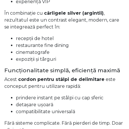
experiență VIP
În combinație cu
cârligele silver (argintii)
,
rezultatul este un contrast elegant, modern, care
se integrează perfect în:
recepții de hotel
restaurante fine dining
cinematografe
expoziții și târguri
Funcționalitate simplă, eficiență maximă
Acest
cordon pentru stâlpi de delimitare
este
conceput pentru utilizare rapidă:
prindere instant pe stâlpi cu cap sferic
detașare ușoară
compatibilitate universală
Fără sisteme complicate. Fără pierderi de timp. Doar