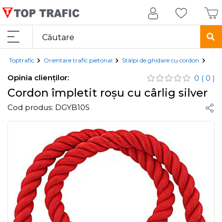
Toptrafic
Orientare trafic pietonal
Stâlpi de ghidare cu cordon
Cord
Opinia clienților:
0
( 0 )
Cordon împletit roșu cu cârlig silver
Cod produs:
DGYB10S