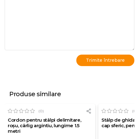
Produse similare
(0)
(0)
Cordon pentru stâlpi delimitare,
Stâlp de ghidare 
roșu, cârlig argintiu, lungime 1.5
cap sferic, pent
metri