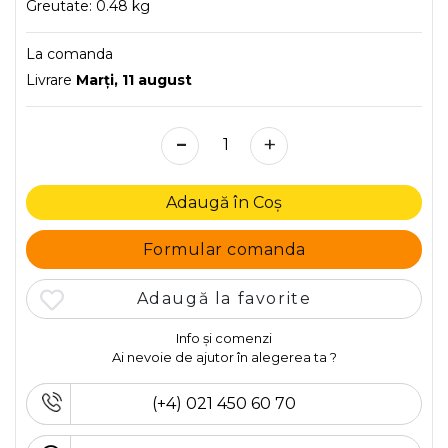
Greutate:
0.48 kg
La comanda
Livrare
Marţi, 11 august
-
+
Adaugă în Coș
Formular comanda
Adaugă la favorite
Info și comenzi
Ai nevoie de ajutor în alegerea ta ?
(+4) 021 450 60 70