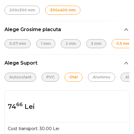
200x300 mm
300x400 mm
Alege Grosime placuta
0.07 mm
1 mm
2 mm
3 mm
0.5 mm
Alege Suport
Autocolant
PVC
Otel
Aluminiu
Alu
66
74
Lei
Cost transport:
30.00 Lei