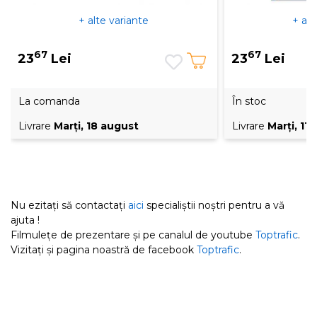
+ alte variante
+ alt
67
67
23
Lei
23
Lei
La comanda
În stoc
Livrare
Marţi, 18 august
Livrare
Marţi, 11
Nu ezitați să contactați
aici
specialiștii noștri pentru a vă
ajuta !
Filmulețe de prezentare și pe canalul de youtube
Toptrafic
.
Vizitați și pagina noastră de facebook
Toptrafic
.