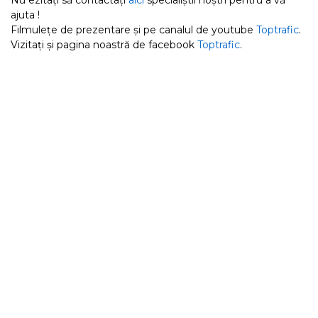
Nu ezitați să contactați
aici
specialiștii noștri pentru a vă
ajuta !
Filmulețe de prezentare și pe canalul de youtube
Toptrafic
.
Vizitați și pagina noastră de facebook
Toptrafic
.