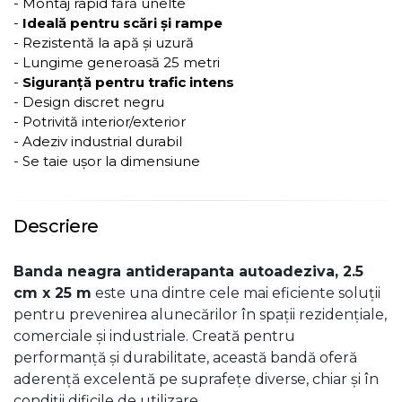
- Montaj rapid fără unelte
-
Ideală pentru scări și rampe
- Rezistentă la apă și uzură
- Lungime generoasă 25 metri
-
Siguranță pentru trafic intens
- Design discret negru
- Potrivită interior/exterior
- Adeziv industrial durabil
- Se taie ușor la dimensiune
Descriere
Banda neagra antiderapanta autoadeziva, 2.5
cm x 25 m
este una dintre cele mai eficiente soluții
pentru prevenirea alunecărilor în spații rezidențiale,
comerciale și industriale. Creată pentru
performanță și durabilitate, această bandă oferă
aderență excelentă pe suprafețe diverse, chiar și în
condiții dificile de utilizare.