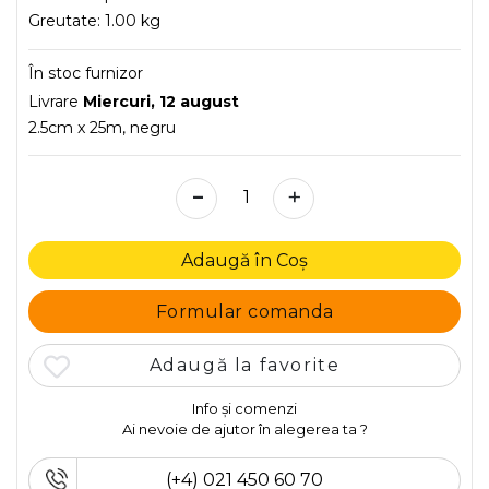
Greutate:
1.00 kg
În stoc furnizor
Livrare
Miercuri, 12 august
2.5cm x 25m, negru
-
+
Adaugă în Coș
Formular comanda
Adaugă la favorite
Info și comenzi
Ai nevoie de ajutor în alegerea ta ?
(+4) 021 450 60 70