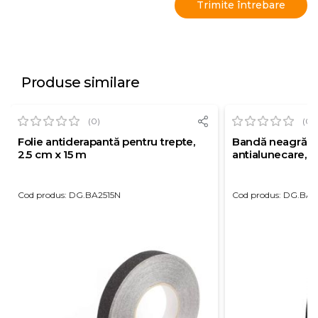
Produse similare
(0)
(0)
Folie antiderapantă pentru trepte,
Bandă neagră a
2.5 cm x 15 m
antialunecare, 
Cod produs: DG.BA2515N
Cod produs: DG.BA3