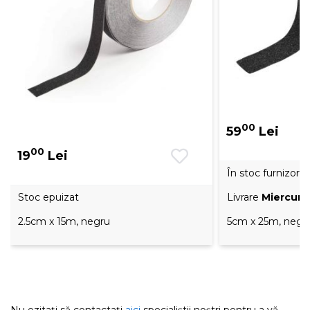
00
59
Lei
00
19
Lei
În stoc furnizor
Stoc epuizat
Livrare
Miercuri,
2.5cm x 15m, negru
5cm x 25m, negr