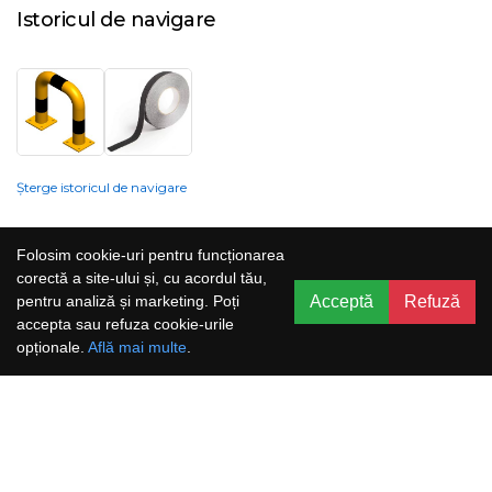
Istoricul de navigare
Șterge istoricul de navigare
Compania nu poate garanta și nu își poate asuma răspunderea că
Folosim cookie-uri pentru funcționarea
informațiile prezentate pe site sunt corecte, complete sau actualizate, iar
corectă a site-ului și, cu acordul tău,
serviciile oferite prin acest site sunt accesibile, neîntrerupte și fără erori.
Acceptă
Refuză
pentru analiză și marketing. Poți
Prețurile, ofertele, situația stocului, specificațiile și imaginile pot fi schimbate
accepta sau refuza cookie-urile
fără o notificare prealabilă.
opționale.
Află mai multe
.
Aboneaza-te la newsletter și nu rata
promoțiile noastre!