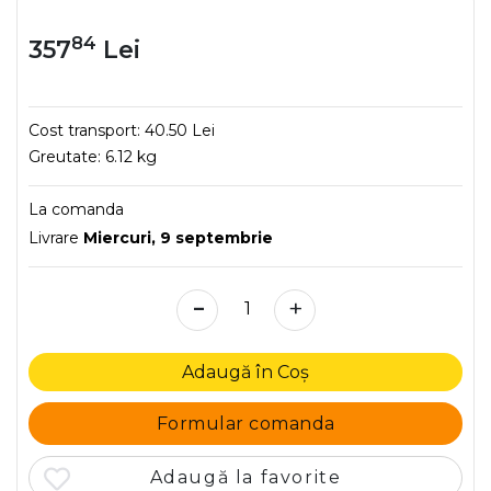
84
357
Lei
Cost transport:
40.50 Lei
Greutate:
6.12 kg
La comanda
Livrare
Miercuri, 9 septembrie
-
+
Adaugă în Coș
Formular comanda
Adaugă la favorite