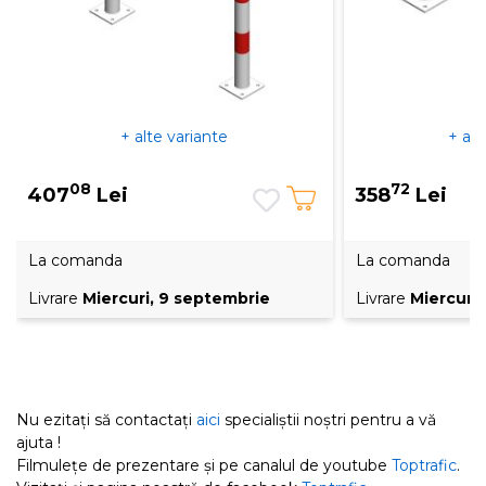
+ alte variante
+ alt
08
72
407
Lei
358
Lei
La comanda
La comanda
Livrare
Miercuri, 9 septembrie
Livrare
Miercuri
Nu ezitați să contactați
aici
specialiștii noștri pentru a vă
ajuta !
Filmulețe de prezentare și pe canalul de youtube
Toptrafic
.