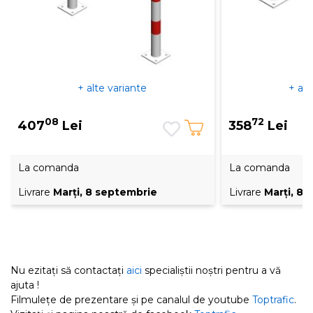
+ alte variante
+ alt
08
72
407
Lei
358
Lei
La comanda
La comanda
Livrare
Marţi, 8 septembrie
Livrare
Marţi, 8
Nu ezitați să contactați
aici
specialiștii noștri pentru a vă
ajuta !
Filmulețe de prezentare și pe canalul de youtube
Toptrafic
.