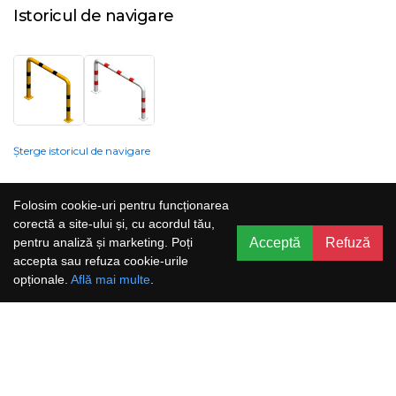
Istoricul de navigare
Șterge istoricul de navigare
Compania nu poate garanta și nu își poate asuma răspunderea că
Folosim cookie-uri pentru funcționarea
informațiile prezentate pe site sunt corecte, complete sau actualizate, iar
corectă a site-ului și, cu acordul tău,
serviciile oferite prin acest site sunt accesibile, neîntrerupte și fără erori.
Acceptă
Refuză
pentru analiză și marketing. Poți
Prețurile, ofertele, situația stocului, specificațiile și imaginile pot fi schimbate
accepta sau refuza cookie-urile
fără o notificare prealabilă.
opționale.
Află mai multe
.
Aboneaza-te la newsletter și nu rata
promoțiile noastre!