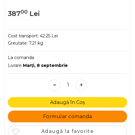
00
387
Lei
Cost transport:
42.25 Lei
Greutate:
7.21 kg
La comanda
Livrare
Marţi, 8 septembrie
-
+
Adaugă în Coș
Formular comanda
Adaugă la favorite