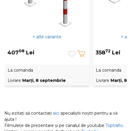
+ alte variante
+ alt
08
72
407
Lei
358
Lei
La comanda
La comanda
Livrare
Marţi, 8 septembrie
Livrare
Marţi, 8
Nu ezitați să contactați
aici
specialiștii noștri pentru a vă
ajuta !
Filmulețe de prezentare și pe canalul de youtube
Toptrafic
.