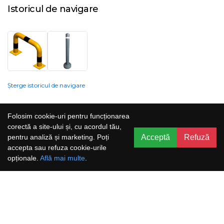
Istoricul de navigare
Șterge istoricul de navigare
Compania nu poate garanta și nu își poate asuma răspunderea că
Folosim cookie-uri pentru funcționarea
informațiile prezentate pe site sunt corecte, complete sau actualizate, iar
corectă a site-ului și, cu acordul tău,
serviciile oferite prin acest site sunt accesibile, neîntrerupte și fără erori.
Acceptă
Refuză
pentru analiză și marketing. Poți
Prețurile, ofertele, situația stocului, specificațiile și imaginile pot fi schimbate
accepta sau refuza cookie-urile
fără o notificare prealabilă.
opționale.
Află mai multe
.
Aboneaza-te la newsletter și nu rata
promoțiile noastre!