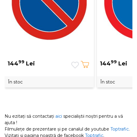
99
99
144
Lei
144
Lei
În stoc
În stoc
Nu ezitați să contactați
aici
specialiștii noștri pentru a vă
ajuta !
Filmulețe de prezentare și pe canalul de youtube
Toptrafic
.
Vizitați și pagina noastră de facebook
Toptrafic
.