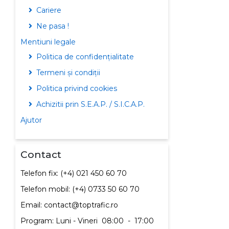
Cariere
Ne pasa !
Mentiuni legale
Politica de confidențialitate
Termeni și condiții
Politica privind cookies
Achizitii prin S.E.A.P. / S.I.C.A.P.
Ajutor
Contact
Telefon fix: (+4) 021 450 60 70
Telefon mobil: (+4) 0733 50 60 70
Email: contact@toptrafic.ro
Program: Luni - Vineri
08:00
-
17:00