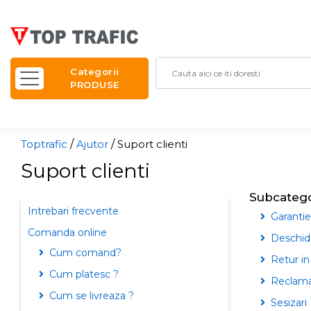
Categorii
PRODUSE
Toptrafic
/
Ajutor
/
Suport clienti
Suport clienti
Subcatego
Intrebari frecvente
Garantie
Comanda online
Deschide
Cum comand?
Retur in 
Cum platesc ?
Reclama
Cum se livreaza ?
Sesizari