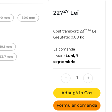
27
227
Lei
00 mm
800 mm
25 lei
Cost transport:
28
Lei
Greutate:
0.00 kg
19.1 mm
La comanda
Livrare
Luni, 7
93.7 mm
septembrie
-
+
Adaugă în Coș
Formular comanda