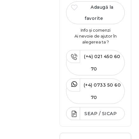
Adaugă la
favorite
Info și comenzi
Ai nevoie de ajutor în
alegerea ta ?
(+4) 021 450 60
70
(+4) 0733 50 60
70
SEAP / SICAP