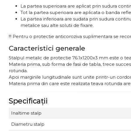
La partea superioara are aplicat prin sudura con
Tot la partea superioara are aplicata o banda ref
La partea inferioara are sudata prin sudura conti
metalice sau alte solutii de fixare.
!!! Pentru o protectie anticoroziva suplimentara se reco
Caracteristici generale
Stalpul metalic de protectie 76.1x1200x3 mm este o tea
Materia prima, sub forma de fasii de tabla, trece succ
rotunda.
Apoi marginile lungitudinale sunt unite printr-un cord
Materia prima din care este realizata teava rotunda are pr
Specificații
Inaltime stalp
Diametru stalp