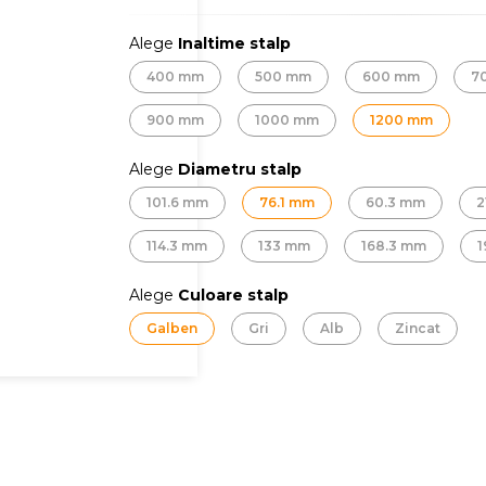
Alege
Inaltime stalp
400 mm
500 mm
600 mm
7
900 mm
1000 mm
1200 mm
Alege
Diametru stalp
101.6 mm
76.1 mm
60.3 mm
2
114.3 mm
133 mm
168.3 mm
1
Alege
Culoare stalp
Galben
Gri
Alb
Zincat