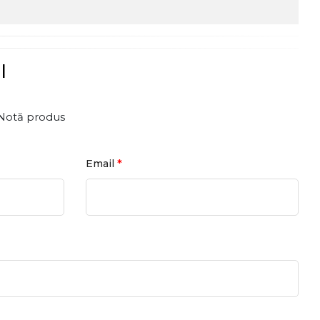
l
Notă produs
*
Email