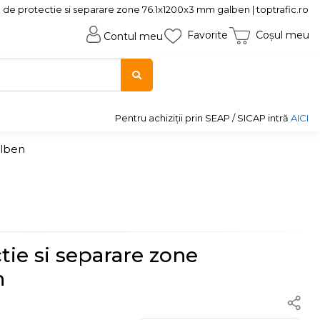
 de protectie si separare zone 76.1x1200x3 mm galben | toptrafic.ro
Favorite
Coșul meu
Contul meu
Pentru achiziții prin SEAP / SICAP intră
AICI
alben
tie si separare zone
n