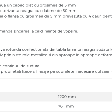
tinua un capac plat cu grosimea de 5 mm.
lectorizanta neagra cu o latime de 50 mm.
nua o flansa cu grosimea de 5 mm prevazuta cu 4 gauri pentr
manda zincarea la cald inainte de vopsire.
va rotunda confectionata din tabla laminta neagra sudata l
esiv prin niste role metalice si din aproape in aproape def
on continuu de sudura.
oprietati fizice si finisaje pe suprafete, necesare utilizarii 
1200 mm
76.1 mm