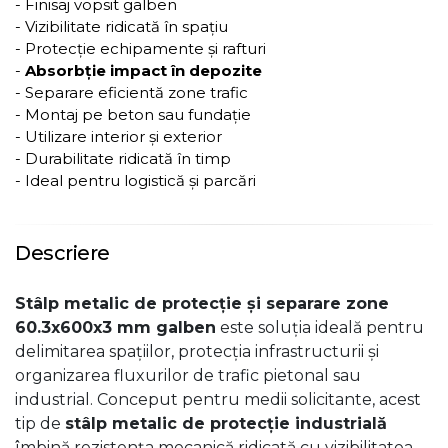
- Finisaj vopsit galben
- Vizibilitate ridicată în spațiu
- Protecție echipamente și rafturi
-
Absorbție impact în depozite
- Separare eficientă zone trafic
- Montaj pe beton sau fundație
- Utilizare interior și exterior
- Durabilitate ridicată în timp
- Ideal pentru logistică și parcări
Descriere
Stâlp metalic de protecție și separare zone
60.3x600x3 mm galben
este soluția ideală pentru
delimitarea spațiilor, protecția infrastructurii și
organizarea fluxurilor de trafic pietonal sau
industrial. Conceput pentru medii solicitante, acest
tip de
stâlp metalic de protecție industrială
îmbină rezistența mecanică ridicată cu vizibilitatea