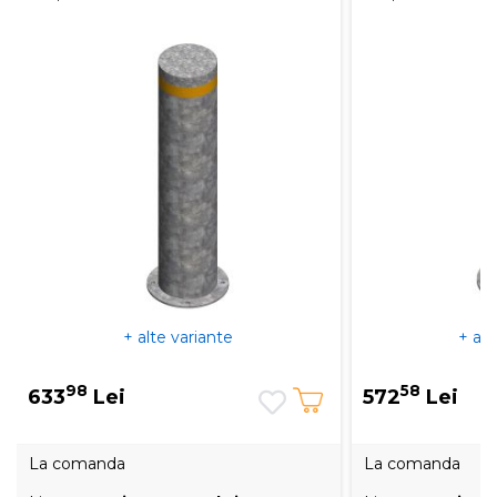
+ alte variante
+ alt
98
58
633
Lei
572
Lei
La comanda
La comanda