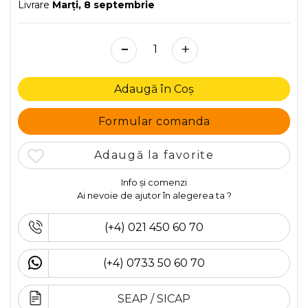
Livrare
Marţi, 8 septembrie
-
+
Adaugă în Coș
Formular comanda
Adaugă la favorite
Info și comenzi
Ai nevoie de ajutor în alegerea ta ?
(+4) 021 450 60 70
(+4) 0733 50 60 70
SEAP / SICAP