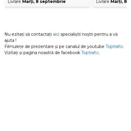
Livrare
Marţi, 8 septembrie
Livrare
Marţi, 8
Nu ezitați să contactați
aici
specialiștii noștri pentru a vă
ajuta !
Filmulețe de prezentare și pe canalul de youtube
Toptrafic
.
Vizitați și pagina noastră de facebook
Toptrafic
.