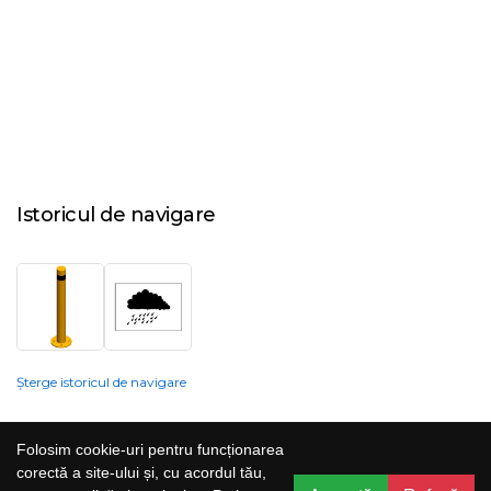
Istoricul de navigare
Șterge istoricul de navigare
Compania nu poate garanta și nu își poate asuma răspunderea că
Folosim cookie-uri pentru funcționarea
informațiile prezentate pe site sunt corecte, complete sau actualizate, iar
corectă a site-ului și, cu acordul tău,
serviciile oferite prin acest site sunt accesibile, neîntrerupte și fără erori.