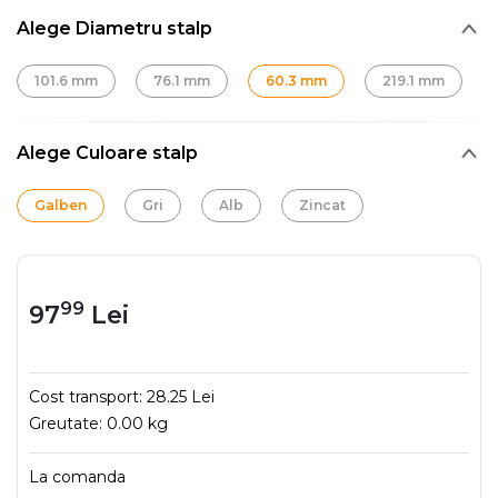
Alege Diametru stalp
101.6 mm
76.1 mm
60.3 mm
219.1 mm
Alege Culoare stalp
Galben
Gri
Alb
Zincat
99
97
Lei
Cost transport:
28.25 Lei
Greutate:
0.00 kg
La comanda