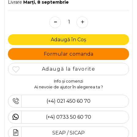
Livrare
Marţi, 8 septembrie
-
+
Adaugă în Coș
Formular comanda
Adaugă la favorite
Info și comenzi
Ai nevoie de ajutor în alegerea ta ?
(+4) 021 450 60 70
(+4) 0733 50 60 70
SEAP / SICAP