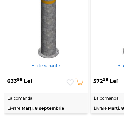
+ alte variante
+ alt
98
58
633
Lei
572
Lei
La comanda
La comanda
Livrare
Marţi, 8 septembrie
Livrare
Marţi, 8