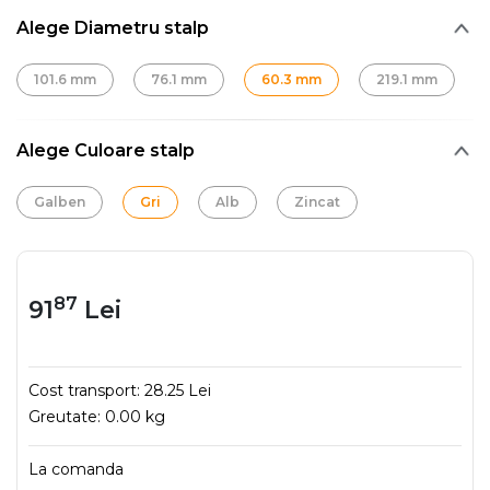
Alege Diametru stalp
101.6 mm
76.1 mm
60.3 mm
219.1 mm
Alege Culoare stalp
Galben
Gri
Alb
Zincat
87
91
Lei
Cost transport:
28.25 Lei
Greutate:
0.00 kg
La comanda