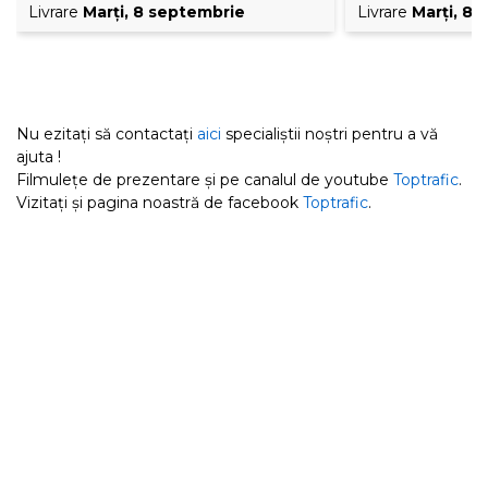
Livrare
Marţi, 8 septembrie
Livrare
Marţi, 8
Nu ezitați să contactați
aici
specialiștii noștri pentru a vă
ajuta !
Filmulețe de prezentare și pe canalul de youtube
Toptrafic
.
Vizitați și pagina noastră de facebook
Toptrafic
.