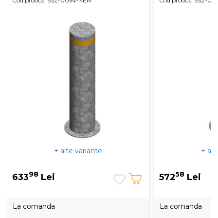
Cod produs: SSZ-0054-NEN
Cod produs: SSZ-00
+ alte variante
+ alt
98
58
633
Lei
572
Lei
La comanda
La comanda