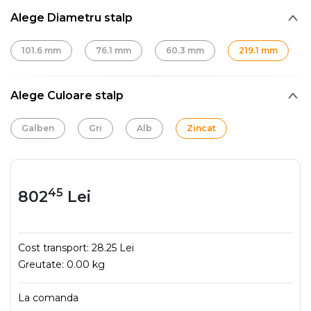
Alege Diametru stalp
101.6 mm
76.1 mm
60.3 mm
219.1 mm
Alege Culoare stalp
Galben
Gri
Alb
Zincat
45
802
Lei
Cost transport:
28.25 Lei
Greutate:
0.00 kg
La comanda