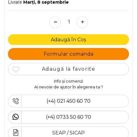
Livrare
Marţi, 8 septembrie
-
+
Adaugă în Coș
Formular comanda
Adaugă la favorite
Info și comenzi
Ai nevoie de ajutor în alegerea ta ?
(+4) 021 450 60 70
(+4) 0733 50 60 70
SEAP / SICAP