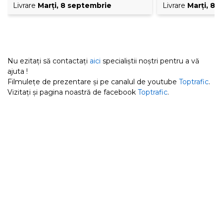
Livrare
Marţi, 8 septembrie
Livrare
Marţi, 8
Nu ezitați să contactați
aici
specialiștii noștri pentru a vă
ajuta !
Filmulețe de prezentare și pe canalul de youtube
Toptrafic
.
Vizitați și pagina noastră de facebook
Toptrafic
.