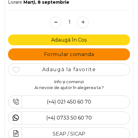
Livrare
Marţi, 8 septembrie
-
+
Adaugă în Coș
Formular comanda
Adaugă la favorite
Info și comenzi
Ai nevoie de ajutor în alegerea ta ?
(+4) 021 450 60 70
(+4) 0733 50 60 70
SEAP / SICAP