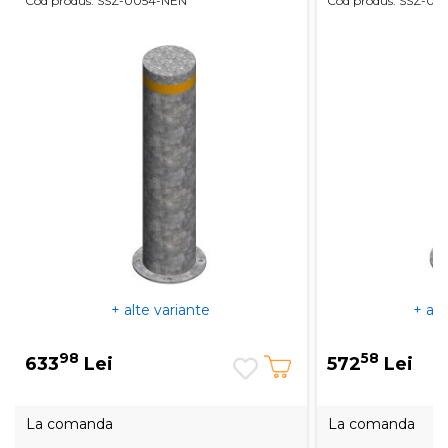
Cod produs: SSZ-0054-NEN
Cod produs: SSZ-00
+ alte variante
+ alt
98
58
633
Lei
572
Lei
La comanda
La comanda