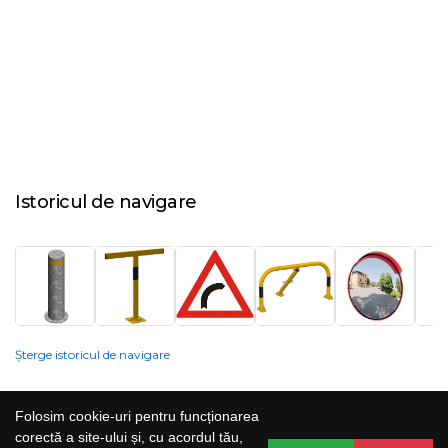
Istoricul de navigare
Șterge istoricul de navigare
Compania nu poate garanta și nu își poate asuma răspunderea că
Folosim cookie-uri pentru funcționarea
informațiile prezentate pe site sunt corecte, complete sau actualizate, iar
corectă a site-ului și, cu acordul tău,