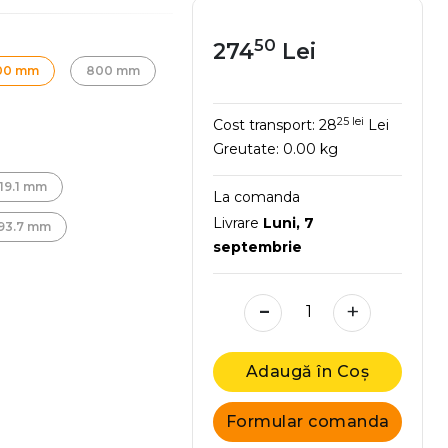
50
274
Lei
00 mm
800 mm
25 lei
Cost transport:
28
Lei
Greutate:
0.00 kg
19.1 mm
La comanda
Livrare
Luni, 7
93.7 mm
septembrie
-
+
Adaugă în Coș
Formular comanda