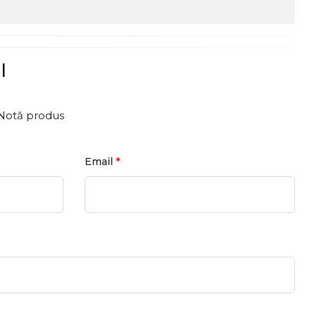
l
Notă produs
*
Email