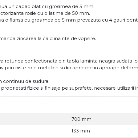
tinua un capac plat cu grosimea de 5 mm.
ectorizanta rosie cu o latime de 50 mm.
nua o flansa cu grosimea de 5 mm prevazuta cu 4 gauri pentr
manda zincarea la cald inainte de vopsire.
 rotunda confectionata din tabla laminta neagra sudata lon
esiv prin niste role metalice si din aproape in aproape def
on continuu de sudura.
oprietati fizice si finisaje pe suprafete, necesare utilizarii 
700 mm
133 mm