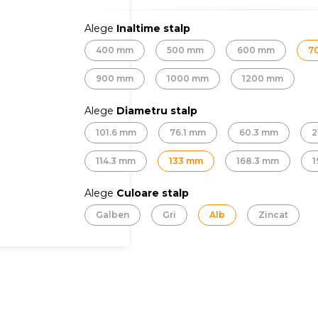
Alege
Inaltime stalp
400 mm
500 mm
600 mm
7
900 mm
1000 mm
1200 mm
Alege
Diametru stalp
101.6 mm
76.1 mm
60.3 mm
2
114.3 mm
133 mm
168.3 mm
1
Alege
Culoare stalp
Galben
Gri
Alb
Zincat