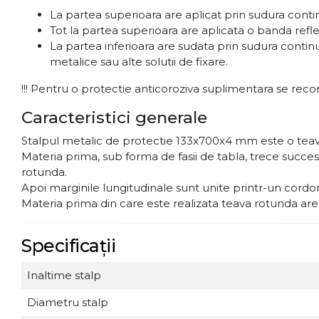
La partea superioara are aplicat prin sudura con
Tot la partea superioara are aplicata o banda refl
La partea inferioara are sudata prin sudura conti
metalice sau alte solutii de fixare.
!!! Pentru o protectie anticoroziva suplimentara se reco
Caracteristici generale
Stalpul metalic de protectie 133x700x4 mm este o teava
Materia prima, sub forma de fasii de tabla, trece succ
rotunda.
Apoi marginile lungitudinale sunt unite printr-un cord
Materia prima din care este realizata teava rotunda are pr
Specificații
Inaltime stalp
Diametru stalp