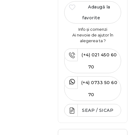
Adaugă la
favorite
Info și comenzi
Ai nevoie de ajutor în
alegerea ta ?
(+4) 021 450 60
70
(+4) 0733 50 60
70
SEAP / SICAP