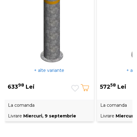
+ alte variante
+ alt
98
58
633
Lei
572
Lei
La comanda
La comanda
Livrare
Miercuri, 9 septembrie
Livrare
Miercuri