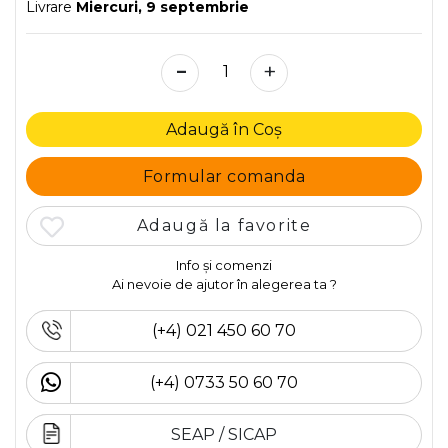
Livrare
Miercuri, 9 septembrie
-
+
Adaugă în Coș
Formular comanda
Adaugă la favorite
Info și comenzi
Ai nevoie de ajutor în alegerea ta ?
(+4) 021 450 60 70
(+4) 0733 50 60 70
SEAP / SICAP