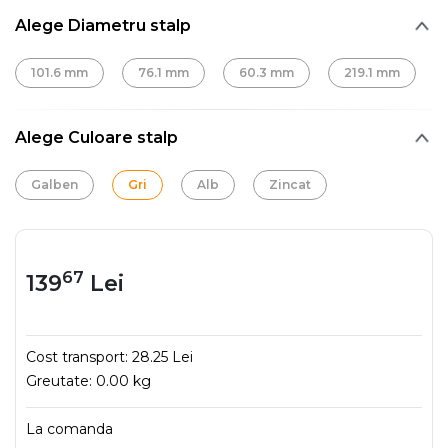
Alege Diametru stalp
101.6 mm
76.1 mm
60.3 mm
219.1 mm
Alege Culoare stalp
Galben
Gri
Alb
Zincat
67
139
Lei
Cost transport:
28.25 Lei
Greutate:
0.00 kg
La comanda