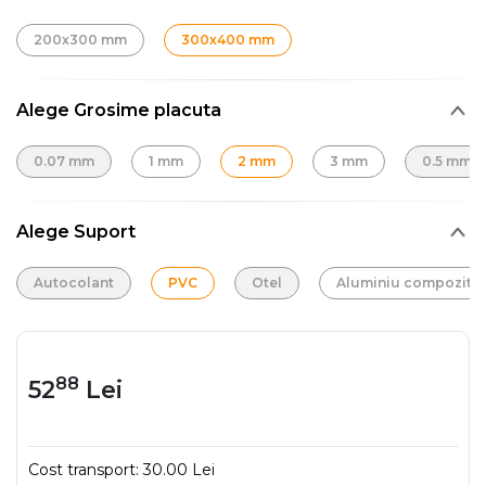
200x300 mm
300x400 mm
Alege Grosime placuta
0.07 mm
1 mm
2 mm
3 mm
0.5 mm
Alege Suport
Autocolant
PVC
Otel
Aluminiu compozit
88
52
Lei
Cost transport:
30.00 Lei