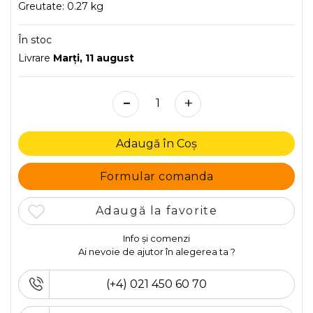
Greutate:
0.27 kg
În stoc
Livrare
Marţi, 11 august
-
+
Adaugă în Coș
Formular comanda
Adaugă la favorite
Info și comenzi
Ai nevoie de ajutor în alegerea ta ?
(+4) 021 450 60 70