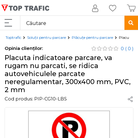
Toptrafic
Soluții pentru parcare
Plăcuțe pentru parcare
Placuta in
Opinia clienților:
0
( 0 )
Placuta indicatoare parcare, va
rugam nu parcati, se ridica
autovehiculele parcate
neregulamentar, 300x400 mm, PVC,
2 mm
Cod produs:
PIP-CG10-LBS