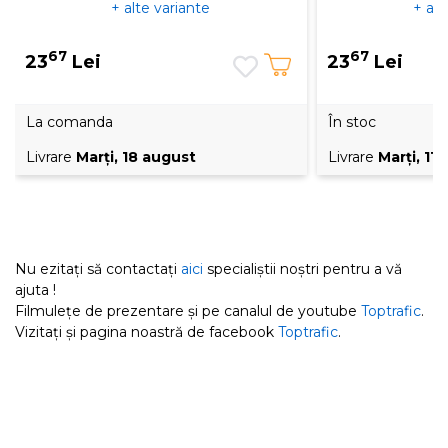
+ alte variante
+ alt
67
67
23
Lei
23
Lei
La comanda
În stoc
Livrare
Marţi, 18 august
Livrare
Marţi, 11
Nu ezitați să contactați
aici
specialiștii noștri pentru a vă
ajuta !
Filmulețe de prezentare și pe canalul de youtube
Toptrafic
.
Vizitați și pagina noastră de facebook
Toptrafic
.