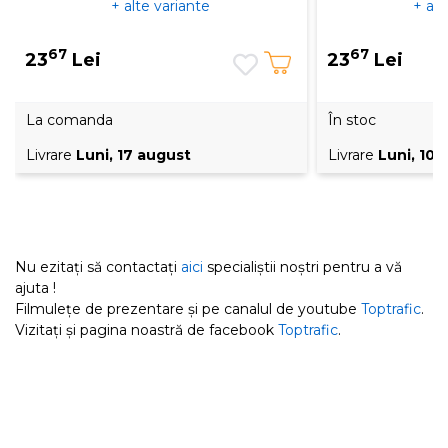
+ alte variante
+ alt
67
67
23
Lei
23
Lei
La comanda
În stoc
Livrare
Luni, 17 august
Livrare
Luni, 10 
Nu ezitați să contactați
aici
specialiștii noștri pentru a vă
ajuta !
Filmulețe de prezentare și pe canalul de youtube
Toptrafic
.
Vizitați și pagina noastră de facebook
Toptrafic
.