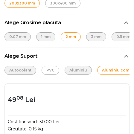
200x300 mm
300x400 mm
Alege Grosime placuta
0.07 mm
1 mm
2 mm
3 mm
0.5 mm
Alege Suport
Autocolant
PVC
Aluminiu
Aluminiu compo
08
49
Lei
Cost transport:
30.00 Lei
Greutate:
0.15 kg