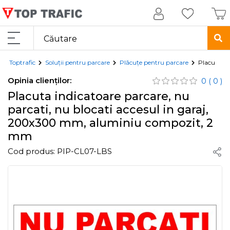
Toptrafic
Soluții pentru parcare
Plăcuțe pentru parcare
Placuta in
Opinia clienților:
0
( 0 )
Placuta indicatoare parcare, nu
parcati, nu blocati accesul in garaj,
200x300 mm, aluminiu compozit, 2
mm
Cod produs:
PIP-CL07-LBS