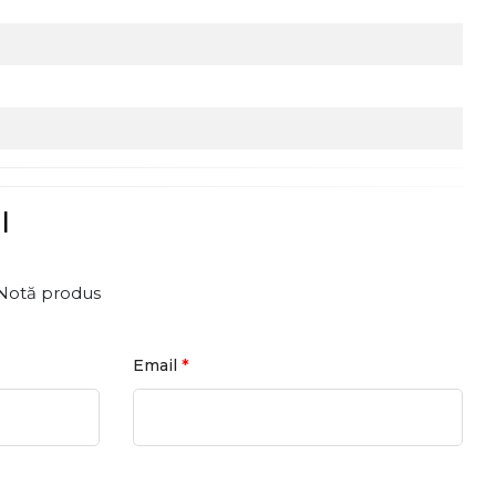
l
Notă produs
*
Email