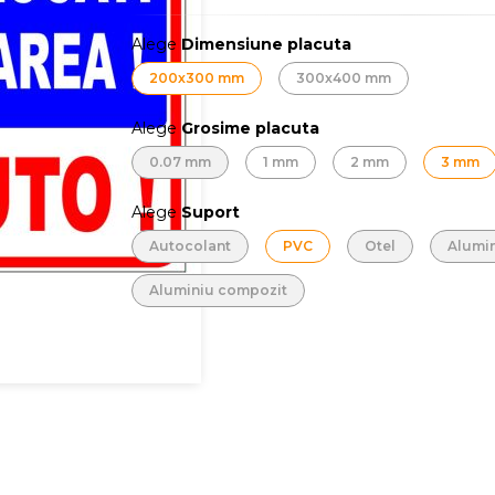
Alege
Dimensiune placuta
200x300 mm
300x400 mm
Alege
Grosime placuta
0.07 mm
1 mm
2 mm
3 mm
Alege
Suport
Autocolant
PVC
Otel
Alumi
Aluminiu compozit