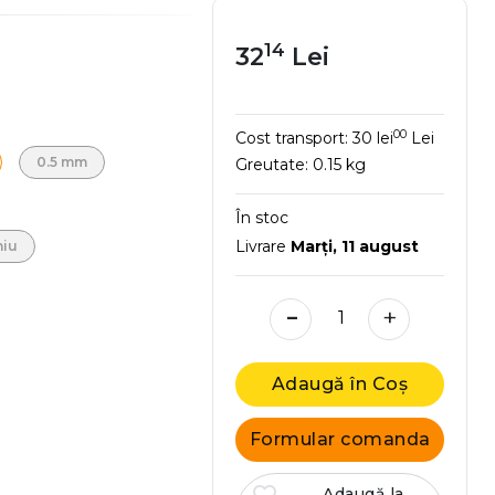
14
32
Lei
00
Cost transport:
30 lei
Lei
0.5 mm
Greutate:
0.15 kg
În stoc
Livrare
Marţi, 11 august
niu
-
+
Adaugă în Coș
Formular comanda
Adaugă la