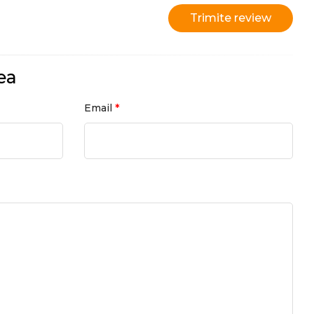
Trimite review
ea
*
Email