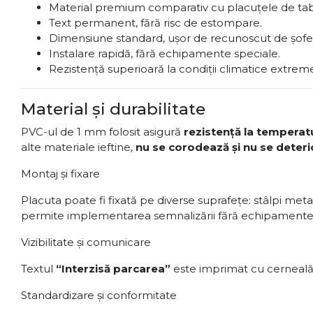
Material premium comparativ cu placuțele de tabl
Text permanent, fără risc de estompare.
Dimensiune standard, ușor de recunoscut de șofer
Instalare rapidă, fără echipamente speciale.
Rezistență superioară la condiții climatice extrem
Material și durabilitate
PVC-ul de 1 mm folosit asigură
rezistență la temperat
alte materiale ieftine,
nu se corodează și nu se deteri
Montaj și fixare
Placuta poate fi fixată pe diverse suprafețe: stâlpi metal
permite implementarea semnalizării fără echipamente 
Vizibilitate și comunicare
Textul
“Interzisă parcarea”
este imprimat cu cerneală re
Standardizare și conformitate