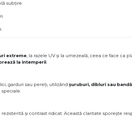
ă subțire.
i.
e.
uri extreme
, la razele UV și la umezeală, ceea ce face ca p
orează la intemperii
.
ici, garduri sau pereți, utilizând
șuruburi, dibluri sau band
speciale.
zistentă și contrast ridicat. Această claritate sporește resp