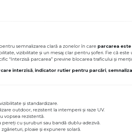
 pentru semnalizarea clară a zonelor în care
parcarea este 
itate, vizibilitate și un mesaj clar pentru șoferi. Fie că este u
ecific “Interzisă parcarea” previne blocarea traficului și menț
care interzisă
,
indicator rutier pentru parcări
,
semnaliza
bilitate și standardizare.
zare outdoor, rezistent la intemperii și raze UV.
u vopsea rezistentă.
au pereți cu șuruburi sau bandă dublu-adezivă.
 zgârieturi, ploaie și expunere solară.