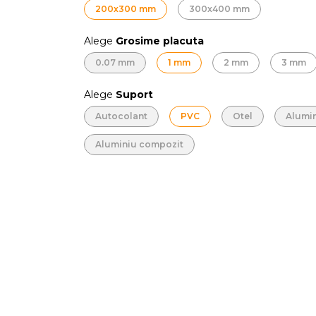
200x300 mm
300x400 mm
Alege
Grosime placuta
0.07 mm
1 mm
2 mm
3 mm
Alege
Suport
Autocolant
PVC
Otel
Alumi
Aluminiu compozit