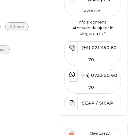
favorite
Info și comenzi
0.5 mm
Ai nevoie de ajutor în
alegerea ta ?
(+4) 021 450 60
niu
70
(+4) 0733 50 60
70
SEAP / SICAP
Descarcă