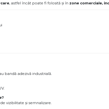
rcare
, astfel încât poate fi folosită și în
zone comerciale, ind
ui
u bandă adezivă industrială.
UV.
e?
izibilitate și semnalizare.