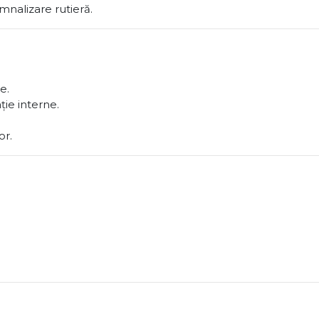
nalizare rutieră.
e.
ie interne.
or.