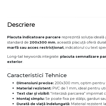
Descriere
Placuta indicatoare parcare
reprezintă soluția ideală
standard de
200x300 mm
, această placuță oferă durabil
marfă sau acces restricționat
, indicatorul cu text sp
Long-tail keywords integrate:
placuta semnalizare par
exterior
.
Caracteristici Tehnice
Dimensiuni precise:
200x300 mm, optim pentru vizi
Material rezistent:
PVC de 1 mm, ideal pentru utili
Text clar și vizibil:
“Interzisă parcarea” imprimat c
Montaj simplu:
Se poate fixa pe stâlpi, garduri s
Durată de viață îndelungată:
Material rezistent la