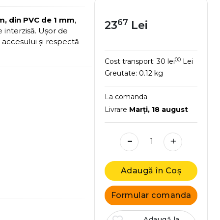
m, din PVC de 1 mm
,
67
23
Lei
interzisă. Ușor de
a accesului și respectă
00
Cost transport:
30 lei
Lei
Greutate:
0.12 kg
La comanda
Livrare
Marţi, 18 august
-
+
Adaugă în Coș
Formular comanda
Adaugă la