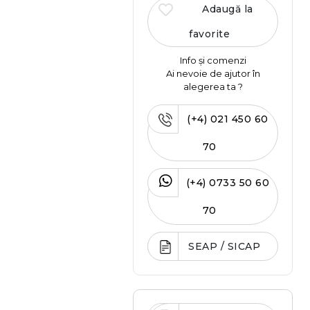
Adaugă la
favorite
Info și comenzi
Ai nevoie de ajutor în
alegerea ta ?
(+4) 021 450 60
70
(+4) 0733 50 60
70
SEAP / SICAP