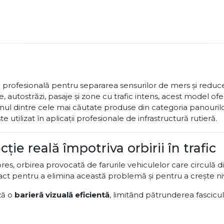
a profesională pentru separarea sensurilor de mers și reduce
autostrăzi, pasaje și zone cu trafic intens, acest model of
 unul dintre cele mai căutate produse din categoria panourilo
este utilizat în aplicații profesionale de infrastructură rutieră.
ie reală împotriva orbirii în trafic
pres, orbirea provocată de farurile vehiculelor care circulă 
act pentru a elimina această problemă și pentru a crește niv
ză o
barieră vizuală eficientă
, limitând pătrunderea fascicul