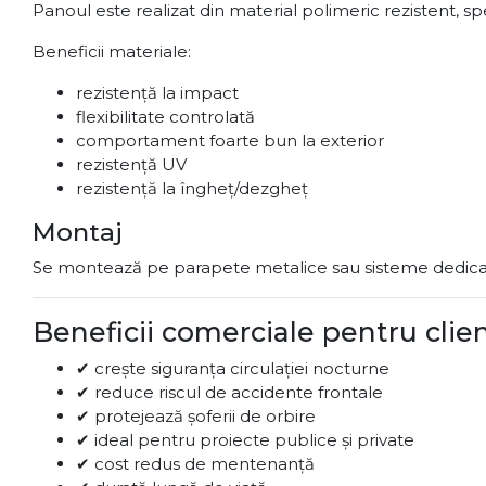
Panoul este realizat din material polimeric rezistent, sp
Beneficii materiale:
rezistență la impact
flexibilitate controlată
comportament foarte bun la exterior
rezistență UV
rezistență la îngheț/dezgheț
Montaj
Se montează pe parapete metalice sau sisteme dedicate
Beneficii comerciale pentru clie
✔ crește siguranța circulației nocturne
✔ reduce riscul de accidente frontale
✔ protejează șoferii de orbire
✔ ideal pentru proiecte publice și private
✔ cost redus de mentenanță