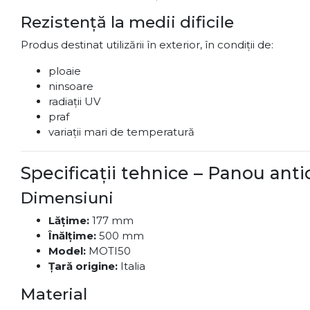
Rezistență la medii dificile
Produs destinat utilizării în exterior, în condiții de:
ploaie
ninsoare
radiații UV
praf
variații mari de temperatură
Specificații tehnice – Panou ant
Dimensiuni
Lățime:
177 mm
Înălțime:
500 mm
Model:
MOTI50
Țară origine:
Italia
Material