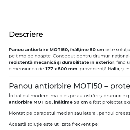
Descriere
Panou antiorbire MOTI50, înălțime 50 cm
este soluți
pe timp de noapte. Conceput pentru drumuri naționale, 
rezistență mecanică și durabilitate în exterior
, fiind
dimensiunea de
177 x 500 mm
, proveniență
Italia
, și 
Panou antiorbire MOTI50 – protecț
În traficul modern, mai ales pe autostrăzi și drumuri ex
antiorbire MOTI50, înălțime 50 cm
a fost proiectat ex
Montat pe parapetul median sau lateral, panoul creea
Această soluție este utilizată frecvent pe: