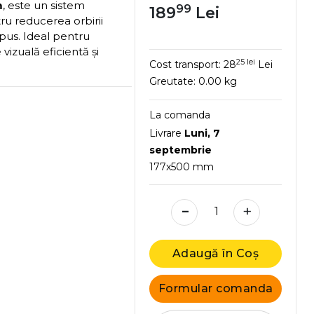
m
, este un sistem
99
189
Lei
tru reducerea orbirii
opus. Ideal pentru
vizuală eficientă și
25 lei
Cost transport:
28
Lei
Greutate:
0.00 kg
La comanda
Livrare
Luni, 7
septembrie
177x500 mm
-
+
Adaugă în Coș
Formular comanda