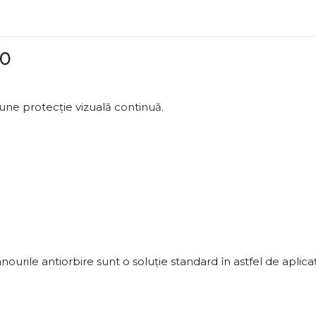
50
pune protecție vizuală continuă.
urile antiorbire sunt o soluție standard în astfel de aplicați