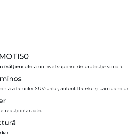
e MOTI50
m înălțime
oferă un nivel superior de protecție vizuală.
luminos
tă a farurilor SUV-urilor, autoutilitarelor și camioanelor.
er
 reacții întârziate.
ctură
dian.