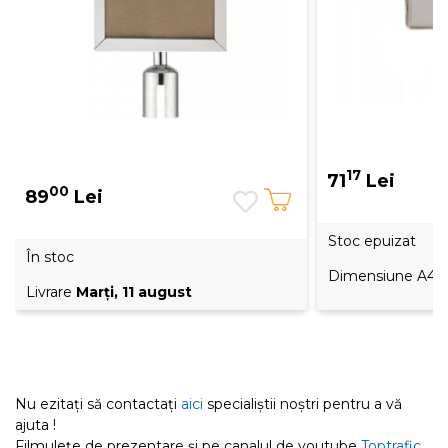
17
71
Lei
00
89
Lei
Stoc epuizat
În stoc
Dimensiune A4, p
Livrare
Marţi, 11 august
Nu ezitați să contactați
aici
specialiștii noștri pentru a vă
ajuta !
Filmulețe de prezentare și pe canalul de youtube
Toptrafic
.