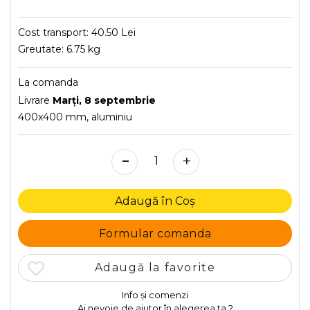
Cost transport:
40.50 Lei
Greutate:
6.75 kg
La comanda
Livrare
Marţi, 8 septembrie
400x400 mm, aluminiu
-
+
Adaugă în Coș
Formular comanda
Adaugă la favorite
Info și comenzi
Ai nevoie de ajutor în alegerea ta ?