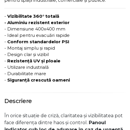
pentru spații industriale, comerciale și publice.
-
Vizibilitate 360° totală
- Aluminiu rezistent exterior
- Dimensiune 400x400 mm
- Ideal pentru evacuări rapide
-
Conform standardelor PSI
- Montaj simplu și rapid
- Design clar și vizibil
-
Rezistență UV și ploaie
- Utilizare industrială
- Durabilitate mare
-
Siguranță crescută oameni
Descriere
În orice situație de criză, claritatea și vizibilitatea pot
face diferența dintre haos și control.
Panoul
indicator cub loc de adunare în caz de urgență