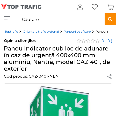
Toptrafic
Orientare trafic pietonal
Panouri de afișare
Panou indica
Opinia clienților:
0
( 0 )
Panou indicator cub loc de adunare
în caz de urgență 400x400 mm
aluminiu, Nentra, model CAZ 401, de
exterior
Cod produs:
CAZ-0401-NEN