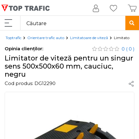
Toptrafic
Orientare trafic auto
Limitatoare de viteză
Limitator de 
Opinia clienților:
0
( 0 )
Limitator de viteză pentru un singur
sens 500x500x60 mm, cauciuc,
negru
Cod produs:
DG12290