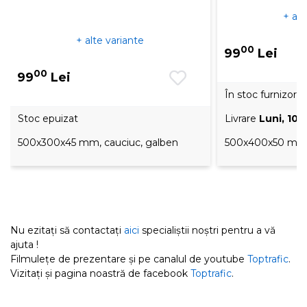
+ alt
+ alte variante
00
99
Lei
00
99
Lei
În stoc furnizor
Stoc epuizat
Livrare
Luni, 10 
500x300x45 mm, cauciuc, galben
500x400x50 mm, 
Nu ezitați să contactați
aici
specialiștii noștri pentru a vă
ajuta !
Filmulețe de prezentare și pe canalul de youtube
Toptrafic
.
Vizitați și pagina noastră de facebook
Toptrafic
.