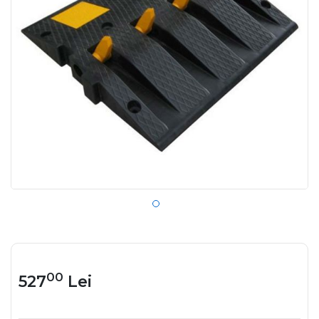
00
527
Lei