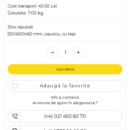
Cost transport:
40.50 Lei
Greutate:
7.00 kg
Stoc epuizat
500x500x60 mm, caucicu, cu tepi
-
+
Cere ofertă
Adaugă la favorite
Info și comenzi
Ai nevoie de ajutor în alegerea ta ?
(+4) 021 450 60 70