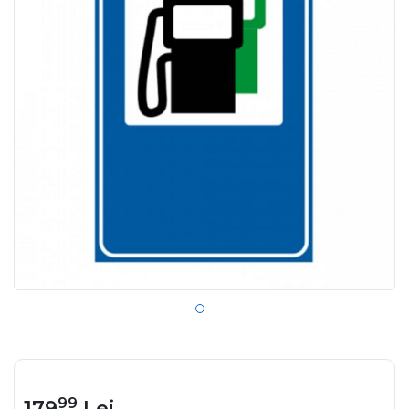
99
179
Lei