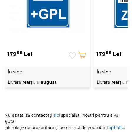
99
99
179
Lei
179
Lei
În stoc
În stoc
Livrare
Marţi, 11 august
Livrare
Marţi, 11
Nu ezitați să contactați
aici
specialiștii noștri pentru a vă
ajuta !
Filmulețe de prezentare și pe canalul de youtube
Toptrafic
.