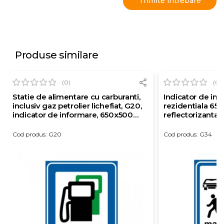
Produse similare
(0)
(0)
Statie de alimentare cu carburanti,
Indicator de in
inclusiv gaz petrolier lichefiat, G20,
rezidentiala 65
indicator de informare, 650x500
reflectorizanta c
mm, folie reflectorizanta clasa 1, otel
vopsit
Cod produs: G20
Cod produs: G34