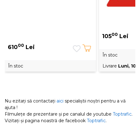
00
105
Lei
00
610
Lei
În stoc
În stoc
Livrare
Luni, 10 
Nu ezitați să contactați
aici
specialiștii noștri pentru a vă
ajuta !
Filmulețe de prezentare și pe canalul de youtube
Toptrafic
.
Vizitați și pagina noastră de facebook
Toptrafic
.