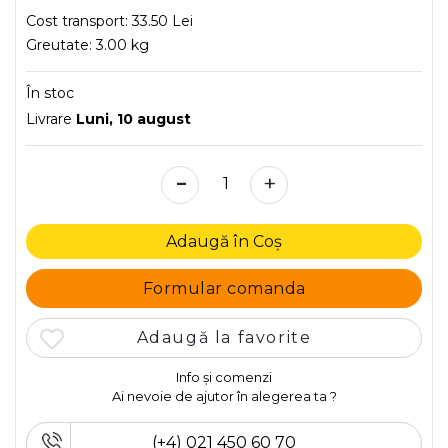
Cost transport:
33.50 Lei
Greutate:
3.00 kg
În stoc
Livrare
Luni, 10 august
-
+
Adaugă în Coș
Formular comanda
Adaugă la favorite
Info și comenzi
Ai nevoie de ajutor în alegerea ta ?
(+4) 021 450 60 70