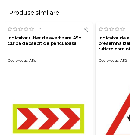
Produse similare
(0)
(0)
Indicator rutier de avertizare A5b
Indicator de ave
Curba deosebit de periculoasa
presemnalizarea
rutiere care ofer
intoarcerii vehi
reflectorizanta c
Cod produs: A5b
Cod produs: A52