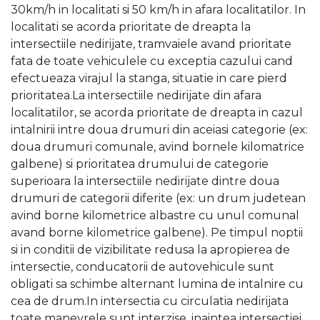
30km/h in localitati si 50 km/h in afara localitatilor. In
localitati se acorda prioritate de dreapta la
intersectiile nedirijate, tramvaiele avand prioritate
fata de toate vehiculele cu exceptia cazului cand
efectueaza virajul la stanga, situatie in care pierd
prioritatea.La intersectiile nedirijate din afara
localitatilor, se acorda prioritate de dreapta in cazul
intalnirii intre doua drumuri din aceiasi categorie (ex:
doua drumuri comunale, avind bornele kilomatrice
galbene) si prioritatea drumului de categorie
superioara la intersectiile nedirijate dintre doua
drumuri de categorii diferite (ex: un drum judetean
avind borne kilometrice albastre cu unul comunal
avand borne kilometrice galbene). Pe timpul noptii
si in conditii de vizibilitate redusa la apropierea de
intersectie, conducatorii de autovehicule sunt
obligati sa schimbe alternant lumina de intalnire cu
cea de drum.In intersectia cu circulatia nedirijata
toate manevrele sunt interzise, inaintea intersectiei