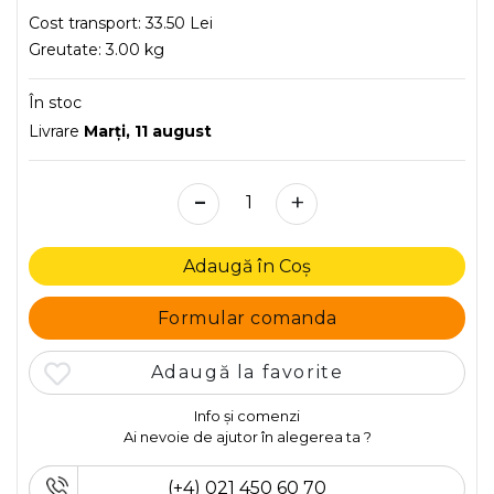
Cost transport:
33.50 Lei
Greutate:
3.00 kg
În stoc
Livrare
Marţi, 11 august
-
+
Adaugă în Coș
Formular comanda
Adaugă la favorite
Info și comenzi
Ai nevoie de ajutor în alegerea ta ?
(+4) 021 450 60 70