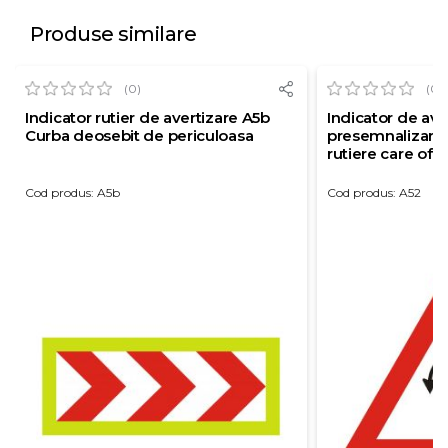
Produse similare
(0)
(0)
Indicator rutier de avertizare A5b
Indicator de ave
Curba deosebit de periculoasa
presemnalizarea
rutiere care ofer
intoarcerii vehi
reflectorizanta c
Cod produs: A5b
Cod produs: A52