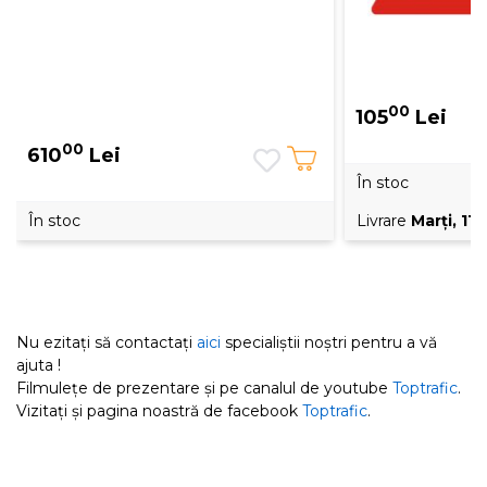
00
105
Lei
00
610
Lei
În stoc
În stoc
Livrare
Marţi, 11
Nu ezitați să contactați
aici
specialiștii noștri pentru a vă
ajuta !
Filmulețe de prezentare și pe canalul de youtube
Toptrafic
.
Vizitați și pagina noastră de facebook
Toptrafic
.